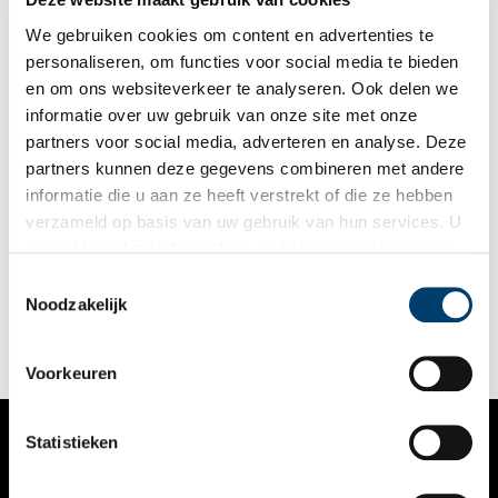
We gebruiken cookies om content en advertenties te
personaliseren, om functies voor social media te bieden
en om ons websiteverkeer te analyseren. Ook delen we
informatie over uw gebruik van onze site met onze
partners voor social media, adverteren en analyse. Deze
partners kunnen deze gegevens combineren met andere
Ommetje Halfweg: storm, stoom, schuiten en suikerbieten
informatie die u aan ze heeft verstrekt of die ze hebben
Je rijdt er langs, je vaart er voorbij, je vliegt er overheen, maar
verzameld op basis van uw gebruik van hun services. U
stap eens even uit de trein. Halverwege Amsterdam en
gaat akkoord met de cookies en het
privacystatement
Haarlem. Eeuwenlang niet meer dan een smal strookje land
tussen grote watervlakten. Trekschuit, tram, trein – al het
als u onze website blijft gebruiken.
Toestemmingsselectie
doorgaande verkeer wurmde zich door de flessenhals. Ga (in
Noodzakelijk
gedachten) mee op een ommetje door Halfweg met het verhaal
van storm, stoom, schuiten en suikerbieten.
Voorkeuren
Statistieken
VERHALEN