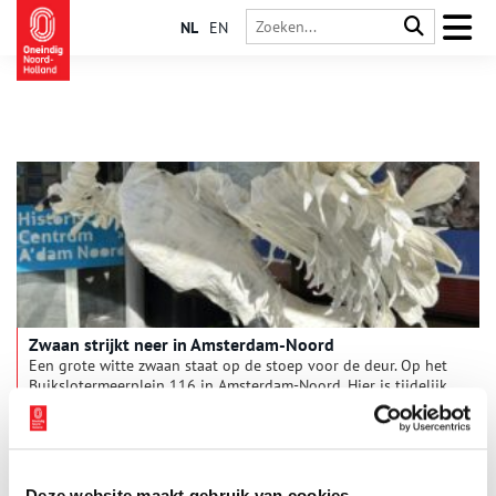
NL
EN
Zwaan strijkt neer in Amsterdam-Noord
Een grote witte zwaan staat op de stoep voor de deur. Op het
Buikslotermeerplein 116 in Amsterdam-Noord. Hier is tijdelijk
het Historisch Centrum Amsterdam-Noord neergestreken. Een
pop-up museum waarin het verhaal van de groei van dit deel
1 min
van de hoofdstad wordt verteld. Van de pioniers die zich
eeuwen geleden in het natte veengebied vestigden tot
grootse plannen voor toekomstige hoogbouw aan het IJ.
Deze website maakt gebruik van cookies