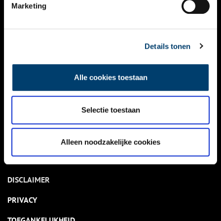
NIEUWS
Marketing
KALENDER
THEMA’S
Details tonen
ACTIVITEITEN
Alle cookies toestaan
VIDEO’S
Selectie toestaan
OVER ONS
CONTACT
Alleen noodzakelijke cookies
NIEUWSBRIEF
DISCLAIMER
PRIVACY
TOEGANKELIJKHEID