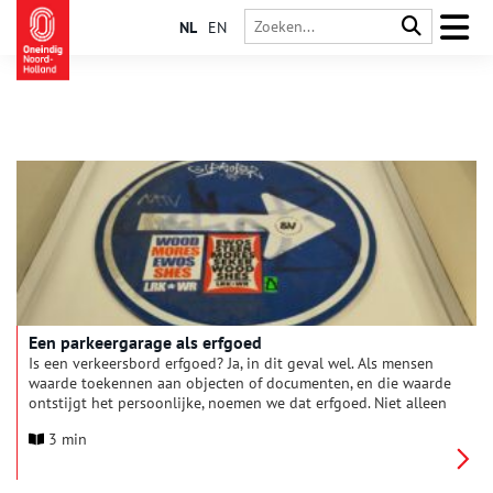
NL
EN
Een parkeergarage als erfgoed
Is een verkeersbord erfgoed? Ja, in dit geval wel. Als mensen
waarde toekennen aan objecten of documenten, en die waarde
ontstijgt het persoonlijke, noemen we dat erfgoed. Niet alleen
het object of het document is dan erfgoed, maar ook, of vooral,
3 min
de betekenis die mensen daaraan hechten en de verhalen die
ze erover vertellen. En zo is dit verkeersbord dus erfgoed.