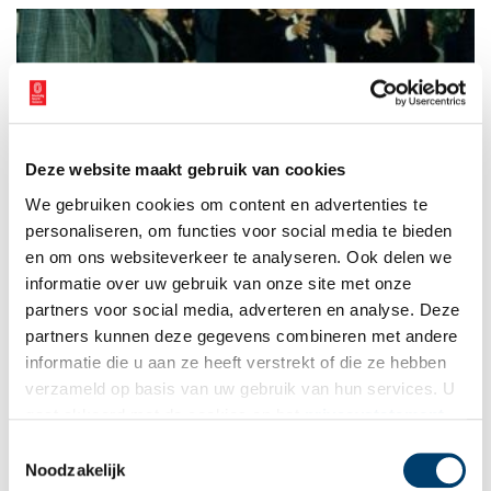
Deze website maakt gebruik van cookies
Bijlmer vliegtuigramp riep chaos en ongeloof op
We gebruiken cookies om content en advertenties te
Op 4 oktober 2022 is het precies dertig jaar geleden dat in de
Amsterdamse Bijlmermeer een vrachtvliegtuig op twee flats
personaliseren, om functies voor social media te bieden
neerstortte. Twee exposities van het Amsterdam Museum en
en om ons websiteverkeer te analyseren. Ook delen we
Imagine IC blikken daarop terug.
informatie over uw gebruik van onze site met onze
partners voor social media, adverteren en analyse. Deze
partners kunnen deze gegevens combineren met andere
informatie die u aan ze heeft verstrekt of die ze hebben
verzameld op basis van uw gebruik van hun services. U
gaat akkoord met de cookies en het
privacystatement
als u onze website blijft gebruiken.
Toestemmingsselectie
Noodzakelijk