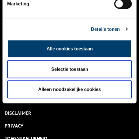
NIEUWS
Marketing
KALENDER
THEMA’S
Details tonen
ACTIVITEITEN
Alle cookies toestaan
VIDEO’S
Selectie toestaan
OVER ONS
CONTACT
Alleen noodzakelijke cookies
NIEUWSBRIEF
DISCLAIMER
PRIVACY
TOEGANKELIJKHEID