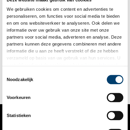
We gebruiken cookies om content en advertenties te
personaliseren, om functies voor social media te bieden
en om ons websiteverkeer te analyseren. Ook delen we
informatie over uw gebruik van onze site met onze
partners voor social media, adverteren en analyse. Deze
partners kunnen deze gegevens combineren met andere
Fort bij Waver-Amstel
informatie die u aan ze heeft verstrekt of die ze hebben
Fort bij Waver-Amstel ligt bij Waverveen, op de plek waar de
verzameld op basis van uw gebruik van hun services. U
Amstel en de veenrivier de Oude Waver samenkomen. Het fort
gaat akkoord met de cookies en het
privacystatement
is onderdeel van het Zuidfront van de Stelling van Amsterdam
en wordt ook wel Fort de Nes of Fort Nessersluis genoemd.
als u onze website blijft gebruiken.
Toestemmingsselectie
Noodzakelijk
Voorkeuren
Statistieken
VERHALEN