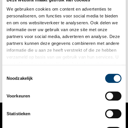
kabbelde nog als vanouds. Exact 150 jaar geleden maakte
koning Willem III daar met een pennenstreek definitief een
We gebruiken cookies om content en advertenties te
eind aan.
personaliseren, om functies voor social media te bieden
en om ons websiteverkeer te analyseren. Ook delen we
informatie over uw gebruik van onze site met onze
partners voor social media, adverteren en analyse. Deze
partners kunnen deze gegevens combineren met andere
200 jaar gemeente Uithoorn: van veendorp tot voorstad
informatie die u aan ze heeft verstrekt of die ze hebben
Op 10 februari 1820 werden de dorpen De Kwakel, Thamen en
verzameld op basis van uw gebruik van hun services. U
Uithoorn samengevoegd tot één gemeente: Uithoorn. Na maar
gaat akkoord met de cookies en het
privacystatement
liefst acht eeuwen onder gezag van Utrecht te zijn gevallen,
werd de nieuwe gemeente opgenomen in de provincie
als u onze website blijft gebruiken.
Toestemmingsselectie
Holland. Met zijn bijzondere ligging aan het Zijdelmeer en zijn
Noodzakelijk
middeleeuwse polder is Uithoorn tegenwoordig een geliefde
woonplaats. Vlakbij Amsterdam, maar toch in het groen.
Voorkeuren
Statistieken
VERHALEN