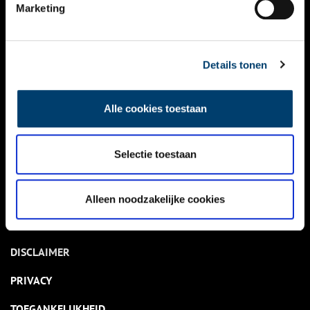
NIEUWS
Marketing
KALENDER
THEMA’S
Details tonen
ACTIVITEITEN
Alle cookies toestaan
VIDEO’S
Selectie toestaan
OVER ONS
CONTACT
Alleen noodzakelijke cookies
NIEUWSBRIEF
DISCLAIMER
PRIVACY
TOEGANKELIJKHEID