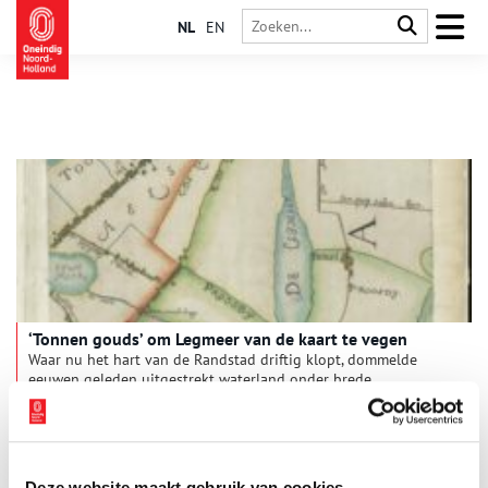
NL
EN
‘Tonnen gouds’ om Legmeer van de kaart te vegen
Waar nu het hart van de Randstad driftig klopt, dommelde
eeuwen geleden uitgestrekt waterland onder brede
wolkenluchten. Dijkweggetjes doorsneden het Amstellandse
meren- en plassengebied. Wie indertijd van Amsterdam naar
Leiden reisde, keek uit over Legmeer en Haarlemmermeer.
Water, alom water. Totdat midden negentiende eeuw het
Haarlemmermeer werd leeg gepompt. Het Legmeer klotste en
Deze website maakt gebruik van cookies