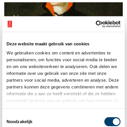
Deze website maakt gebruik van cookies
Wat droegen Hollandse vrouwen 500 jaar geleden?
We gebruiken cookies om content en advertenties te
De welvaart van een streek is meestal goed af te lezen aan de
kleding van haar inwoners. Hoe rijker de lokale bevolking, hoe
personaliseren, om functies voor social media te bieden
meer mensen zich de laatste mode kunnen veroorloven. Niet
en om ons websiteverkeer te analyseren. Ook delen we
voor niets zien we vrouwenkleding in Noord-Holland vanaf de
informatie over uw gebruik van onze site met onze
zestiende eeuw steeds modieuzer worden. Spaanse opstaande
kraagjes werden tot in Graft gedragen en Franse rijglijfjes
partners voor social media, adverteren en analyse. Deze
waren van Landsmeer tot Schagen gemeengoed. Duik met ons
partners kunnen deze gegevens combineren met andere
in de garderobe van de zestiende eeuw, die toch vooral warm,
informatie die u aan ze heeft verstrekt of die ze hebben
stijf en zedig moest zijn.
verzameld op basis van uw gebruik van hun services. U
gaat akkoord met de cookies en het
privacystatement
als u onze website blijft gebruiken.
Toestemmingsselectie
Noodzakelijk