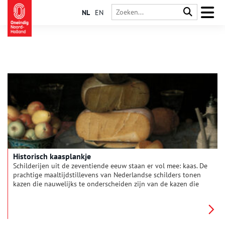
NL
EN
Historisch kaasplankje
Schilderijen uit de zeventiende eeuw staan er vol mee: kaas. De
prachtige maaltijdstillevens van Nederlandse schilders tonen
kazen die nauwelijks te onderscheiden zijn van de kazen die
vandaag de dag geduldig rusten op de planken van de
kaasboer. Vooral de Goudse en Edammerkazen zijn in uiterlijk
vergelijkbaar met de hoog opgestapelde torens van kaas op
de schilderijen.