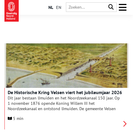
NL
EN
De Historische Kring Velsen viert het jubileumjaar 2026
Dit jaar bestaan IJmuiden en het Noordzeekanaal 150 jaar. Op
1 november 1876 opende Koning Willem III het
Noordzeekanaal en ontstond IJmuiden. De gemeente Velsen
deed in 2025 een oproep aan organisaties in Velsen om
5 min
projecten in te dienen die bijdragen aan de viering van dit
jubileum en ondersteunt de mooiste projecten met een
subsidie. De projecten die de Historische Kring Velsen heeft