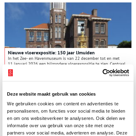
aangedragen scoorden goed bij de commissie die de subsidie
mocht toekennen. Het wordt een druk programma voor het
bestuur en een aantal enthousiaste vrijwilligers van de
vereniging.
Nieuwe vloerexpositie: 150 jaar IJmuiden
In het Zee- en Havenmuseum is van 22 december tot en met
11 januari 2026 een bijzondere vloerexpositie te zien. Centraal
ligt een grote luchtfoto van IJmuiden, waarop bezoekers hun
eigen straat of wijk kunnen terugvinden. De expositie,
1 min
aangevuld met historische informatieborden, vormt een
vooruitblik op het jubileumjaar 2026, waarin IJmuiden en het
Noordzeekanaal 150 jaar bestaan.
Deze website maakt gebruik van cookies
We gebruiken cookies om content en advertenties te
personaliseren, om functies voor social media te bieden
en om ons websiteverkeer te analyseren. Ook delen we
informatie over uw gebruik van onze site met onze
partners voor social media, adverteren en analyse. Deze