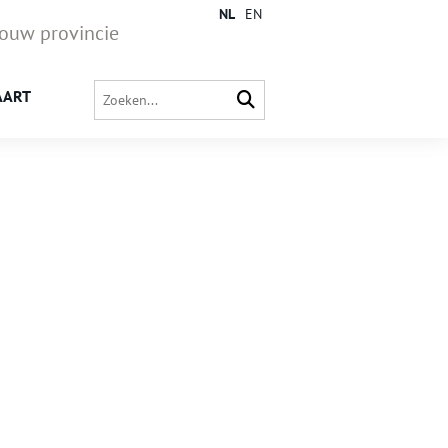
NL
EN
jouw provincie
AART