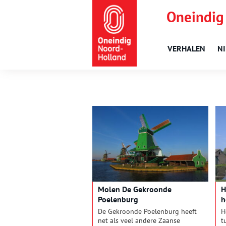
Oneindig
VERHALEN
N
Molen De Gekroonde
H
Poelenburg
h
De Gekroonde Poelenburg heeft
H
net als veel andere Zaanse
t