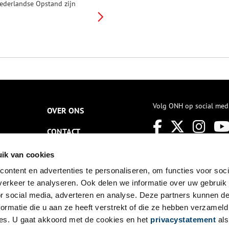
ederlandse Opstand zijn
oorbij als Cornelis Cornelisz.
an Uitgeest, ook wel Krelis
ootjes genoemd, de
outzaagmolen uitvindt.
Volg ONH op social med
OVER ONS
CONTACT
NIEUWSBRIEF
ik van cookies
ontent en advertenties te personaliseren, om functies voor soci
DISCLAIMER
erkeer te analyseren. Ook delen we informatie over uw gebruik
PRIVACY
or social media, adverteren en analyse. Deze partners kunnen 
ormatie die u aan ze heeft verstrekt of die ze hebben verzameld
TOEGANKELIJKHEID
es. U gaat akkoord met de cookies en het
privacystatement
als