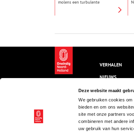
molens een turbulente
N
geschiedenis. Zo zou iedereen
v
die de groene houtzaagmolen
v
ziet staan, nooit vermoeden dat
L
hij eerst een andere naam én
h
kleur had. Ondanks de vele
eigenaren en verhuizingen staat
de negentiende-eeuwse
paltrokmolen (dankzij
Vereniging De Zaansche Molen)
nog steeds vrolijk hout te
zagen.
VERHALEN
NIEUWS
KALENDER
Deze website maakt gebru
We gebruiken cookies om c
THEMA’S
bieden en om ons websitev
ACTIVITEITEN
site met onze partners vo
combineren met andere inf
VIDEO’S
uw gebruik van hun servic