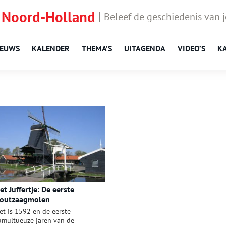
 Noord-Holland
Beleef de geschiedenis van 
IEUWS
KALENDER
THEMA’S
UITAGENDA
VIDEO’S
K
et Juffertje: De eerste
outzaagmolen
et is 1592 en de eerste
umultueuze jaren van de