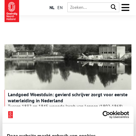
NL
EN
Landgoed Woestduin: gevierd schrijver zorgt voor eerste
waterleiding in Nederland
Tussen 1832 en 1845 woonde Jacob van Lennep (1802-1868)
op de buitenplaats Woestduin. Van Lennep is vooral bekend
als schrijver, maar als politicus en advocaat heeft hij eveneens
zijn sporen verdiend op maatschappelijk gebied. Als
rijksadvocaat onderhield hij sterke banden met de regering en
het koninklijk huis. Hij stond aan de basis van de oprichting
Deze website maakt gebruik van cookies