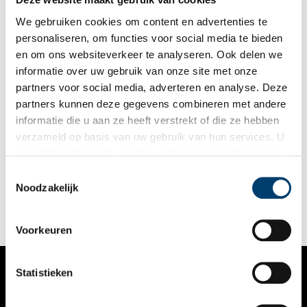
van de Amsterdamse Waterleiding Maatschappij, het eerste
systeem van waterleidingen in Nederland.
We gebruiken cookies om content en advertenties te
personaliseren, om functies voor social media te bieden
en om ons websiteverkeer te analyseren. Ook delen we
informatie over uw gebruik van onze site met onze
partners voor social media, adverteren en analyse. Deze
partners kunnen deze gegevens combineren met andere
Woestduin
informatie die u aan ze heeft verstrekt of die ze hebben
Woestduin vormt samen met Leyduin en Vinkenduin een
verzameld op basis van uw gebruik van hun services. U
aaneengesloten complex van buitenplaatsen op de overgang
gaat akkoord met de cookies en het
privacystatement
van de duinen naar de lager gelegen strandvlakte. Meest
bekend is Woestduin van de periode 1901-1911 toen de
als u onze website blijft gebruiken.
Toestemmingsselectie
eerste renbaan van Nederland hier werd gevestigd.
Noodzakelijk
Voorkeuren
Statistieken
VERHALEN