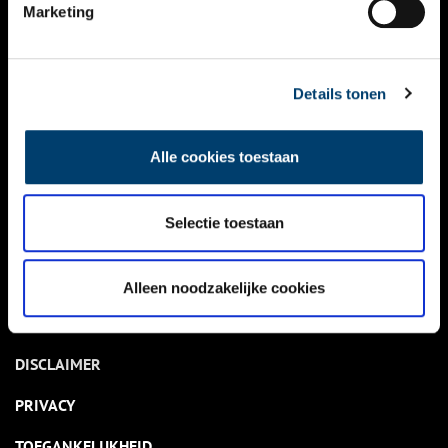
NIEUWS
Marketing
KALENDER
THEMA’S
Details tonen
ACTIVITEITEN
Alle cookies toestaan
VIDEO’S
Selectie toestaan
OVER ONS
CONTACT
Alleen noodzakelijke cookies
NIEUWSBRIEF
DISCLAIMER
PRIVACY
TOEGANKELIJKHEID