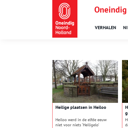
Oneindig
VERHALEN
N
Heilige plaatsen in Heiloo
H
g
Heiloo werd in de elfde eeuw
H
niet voor niets ‘Heiligelo’
d