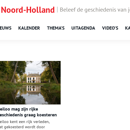
 Noord-Holland
Beleef de geschiedenis van 
IEUWS
KALENDER
THEMA’S
UITAGENDA
VIDEO’S
K
eiloo mag zijn rijke
eschiedenis graag koesteren
eiloo kent een rijk verleden,
at gekoesterd wordt door