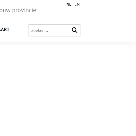
NL
EN
jouw provincie
AART