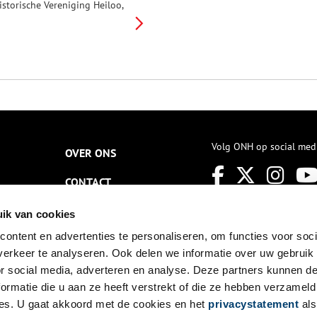
istorische Vereniging Heiloo,
ie in oktober het vijftig jarig
estaan vierde. Het is één van
e grootste historische
erenigingen van Noord-
olland.
Volg ONH op social med
OVER ONS
CONTACT
NIEUWSBRIEF
ik van cookies
ontent en advertenties te personaliseren, om functies voor soci
DISCLAIMER
erkeer te analyseren. Ook delen we informatie over uw gebruik
PRIVACY
or social media, adverteren en analyse. Deze partners kunnen 
ormatie die u aan ze heeft verstrekt of die ze hebben verzameld
TOEGANKELIJKHEID
es. U gaat akkoord met de cookies en het
privacystatement
als