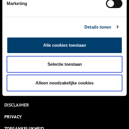
NIEUWS
Marketing
KALENDER
THEMA’S
Details tonen
ACTIVITEITEN
Alle cookies toestaan
VIDEO’S
Selectie toestaan
OVER ONS
CONTACT
Alleen noodzakelijke cookies
NIEUWSBRIEF
DISCLAIMER
PRIVACY
TOEGANKELIJKHEID