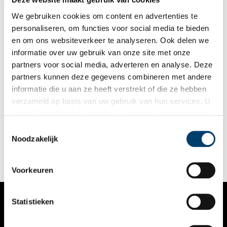
Reuvekamp en Resi Veenman-Pranger, die de begeleiding en
eindredactie voor haar rekening nam.
We gebruiken cookies om content en advertenties te
personaliseren, om functies voor social media te bieden
en om ons websiteverkeer te analyseren. Ook delen we
informatie over uw gebruik van onze site met onze
partners voor social media, adverteren en analyse. Deze
partners kunnen deze gegevens combineren met andere
Paddenstoelen en besjes waren ooit ‘sluipmoordenaars’
informatie die u aan ze heeft verstrekt of die ze hebben
Het is volop herfst en de gekleurde bladeren en parmantige
verzameld op basis van uw gebruik van hun services. U
paddenstoelen trekken tijdens elke boswandeling weer de
gaat akkoord met de cookies en het
privacystatement
aandacht. De mooiste paddenstoelen zijn vaak het giftigst. Om
die, en om nog een paar andere redenen, kun je ze maar beter
als u onze website blijft gebruiken.
Toestemmingsselectie
laten staan. Maar verder valt er elke herfst weer een hoop
Noodzakelijk
genieten, zo wist men ook vroeger al.
Voorkeuren
Statistieken
VERHALEN