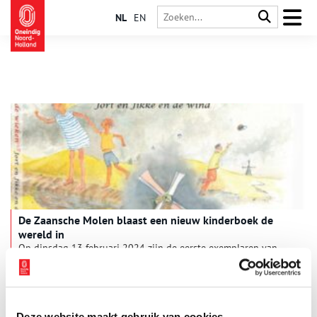
NL
EN
De Zaansche Molen blaast een nieuw kinderboek de
wereld in
Op dinsdag 13 februari 2024 zijn de eerste exemplaren van
het kinderboek “Wind in de Wieken, Jort en Jikke en de Wind”
officieel overhandigd aan de makers van het boek. Dit
bijzondere moment vond plaats te midden van het creatieve
1 min
team dat aan dit project heeft gewerkt, waaronder auteur en
illustrator Gerro Riepema, vormgeefster Trudy Boom-
Deze website maakt gebruik van cookies