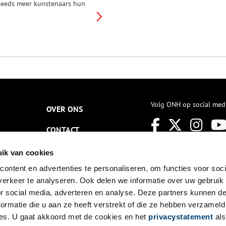
teeds meer kunstenaars hun
andacht op de natuur. Ze
ntvluchten de groeiende
teden met hun moderne
ndustrie en trekken naar het
ooise platteland om daar
dyllische landschappen en
ittoreske dorpsgezichten vast
e leggen. In kunstenaarsdorpen
ls Laren en Blaricum raken ze
eïnspireerd door zowel de
choonheid van de omgeving
Volg ONH op social med
OVER ONS
ls het eenvoudige leven van
e boerenbevolking.
CONTACT
NIEUWSBRIEF
ik van cookies
ontent en advertenties te personaliseren, om functies voor soci
DISCLAIMER
erkeer te analyseren. Ook delen we informatie over uw gebruik
PRIVACY
or social media, adverteren en analyse. Deze partners kunnen 
ormatie die u aan ze heeft verstrekt of die ze hebben verzameld
TOEGANKELIJKHEID
es. U gaat akkoord met de cookies en het
privacystatement
als