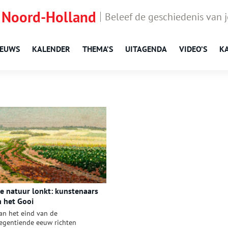
 Noord-Holland
Beleef de geschiedenis van 
IEUWS
KALENDER
THEMA’S
UITAGENDA
VIDEO’S
K
e natuur lonkt: kunstenaars
n het Gooi
an het eind van de
egentiende eeuw richten