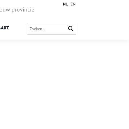
NL
EN
jouw provincie
AART