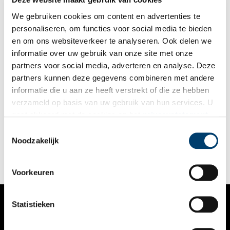
We gebruiken cookies om content en advertenties te
personaliseren, om functies voor social media te bieden
en om ons websiteverkeer te analyseren. Ook delen we
informatie over uw gebruik van onze site met onze
partners voor social media, adverteren en analyse. Deze
partners kunnen deze gegevens combineren met andere
Jan Brasser: de onvermoeibare verzetsman uit de
informatie die u aan ze heeft verstrekt of die ze hebben
Zaanstreek
verzameld op basis van uw gebruik van hun services. U
Jan Brasser (1908-1991), die in de Tweede Wereldoorlog onder
gaat akkoord met de cookies en het
privacystatement
de schuilnaam Witte Ko opereerde, was een van de bekendste
als u onze website blijft gebruiken.
verzetsmensen uit de Zaanstreek. Filip Bloem, die bij het
Toestemmingsselectie
Verzetsmuseum werkt, schreef er een boek over.
Noodzakelijk
Voorkeuren
Statistieken
VERHALEN