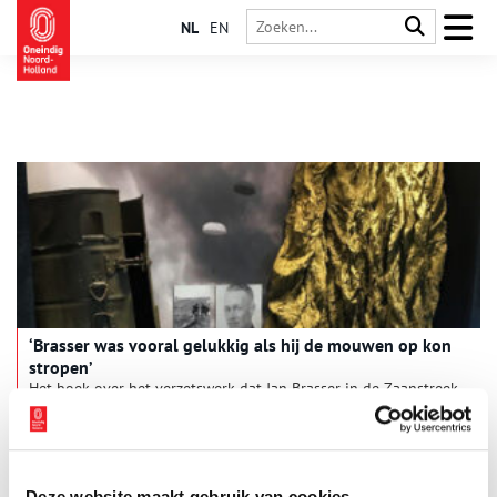
NL
EN
‘Brasser was vooral gelukkig als hij de mouwen op kon
stropen’
Het boek over het verzetswerk dat Jan Brasser in de Zaanstreek
pleegde, kon verschijnen dankzij een financiële bijdrage van
Tata Steel, de huidige eigenaar van Hoogovens, waar Brasser
voor en tijdens de oorlog als smelter werkte. Auteur Filip
Bloem vertelt over zijn speurtocht.
Deze website maakt gebruik van cookies