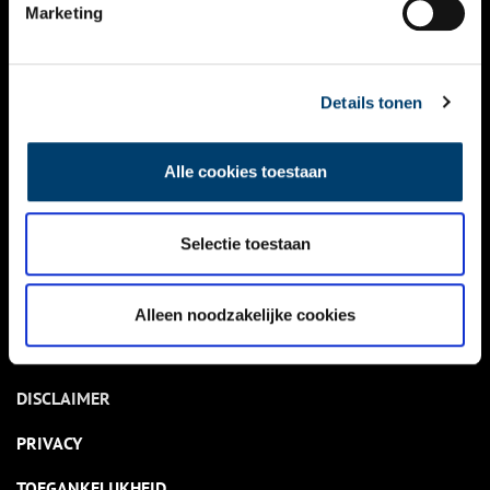
NIEUWS
Marketing
KALENDER
THEMA’S
Details tonen
ACTIVITEITEN
Alle cookies toestaan
VIDEO’S
Selectie toestaan
OVER ONS
CONTACT
Alleen noodzakelijke cookies
NIEUWSBRIEF
DISCLAIMER
PRIVACY
TOEGANKELIJKHEID