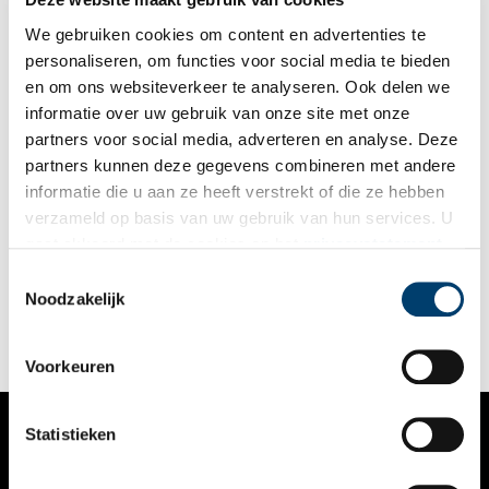
We gebruiken cookies om content en advertenties te
personaliseren, om functies voor social media te bieden
en om ons websiteverkeer te analyseren. Ook delen we
informatie over uw gebruik van onze site met onze
partners voor social media, adverteren en analyse. Deze
partners kunnen deze gegevens combineren met andere
Zeegras oogsten voor de dijk
informatie die u aan ze heeft verstrekt of die ze hebben
Wieringen is eeuwenlang beschermd geweest door zeewier.
verzameld op basis van uw gebruik van hun services. U
Omstreeks de elfde eeuw was het veen rond Wieringen en
gaat akkoord met de cookies en het
privacystatement
Texel zo sterk geërodeerd en door stormvloeden weggeslagen
dat de beide eilanden ontstonden. Vanaf dat moment werden
als u onze website blijft gebruiken.
Toestemmingsselectie
de laaggelegen kuststroken bedreigd door het water. In deze
Noodzakelijk
tijd werden bijzondere dijken aangelegd ter bescherming van
het land: de wierdijken. De Wierdijk is sinds 1986 een
provinciaal monument.
Voorkeuren
Statistieken
VERHALEN