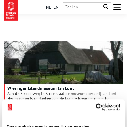
NL
EN
Wieringer Eilandmuseum Jan Lont
Aan de Stroeërweg in Stroe staat de
museumboerderij Jan Lont
.
Het museum is te danken aan de laatste bewoner die er het
boerenbedrijf uitoefende, Jan Lont. Hij legde een verzameling
voorwerpen aan die te maken hebben met leven en werken
van de Wieringers.
Deze website maakt gebruik van cookies