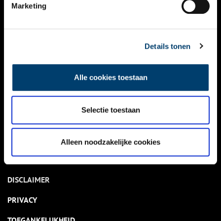
NIEUWS
Marketing
KALENDER
THEMA’S
Details tonen
ACTIVITEITEN
Alle cookies toestaan
VIDEO’S
Selectie toestaan
OVER ONS
CONTACT
Alleen noodzakelijke cookies
NIEUWSBRIEF
DISCLAIMER
PRIVACY
TOEGANKELIJKHEID