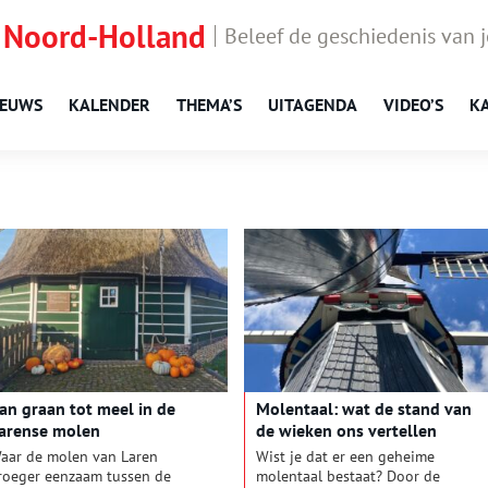
 Noord-Holland
Beleef de geschiedenis van 
IEUWS
KALENDER
THEMA’S
UITAGENDA
VIDEO’S
K
an graan tot meel in de
Molentaal: wat de stand van
arense molen
de wieken ons vertellen
aar de molen van Laren
Wist je dat er een geheime
roeger eenzaam tussen de
molentaal bestaat? Door de