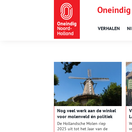
Oneindig
VERHALEN
N
Nog veel werk aan de winkel
V
voor molenveld én politiek
L
De Hollandsche Molen riep
W
2025 uit tot het Jaar van de
v