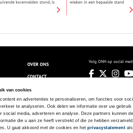
uivende korenvelden stond, is
wieken in een bepaalde stand
ij inmiddels aan alle kanten
te zetten kon de molenaar
ngebouwd door woonwijken.
boodschappen doorgeven aan
aar draaien kan hij nog steeds
zijn omgeving. Dit gebeurde in
n dankzij een aantal
tijden van vreugde, rouw,
estauraties is de 300 jaar oude
oorlog en verzet. Ook nu nog
olen niet meer uit het
gebruiken molenaars deze
orpsgezicht weg te denken.
speciale molentaal. De redactie
ijdens de jaarlijkse Sint
van Oneindig Noord-Holland
ansprocessie door Laren kijkt
ging op bezoek bij Molen de
e Sint Jansvlag nog altijd
Adriaan in Haarlem en kreeg
anaf de hoogste wiektop over
uitleg over de verschillende
Volg ONH op social med
OVER ONS
et dorp uit.
betekenissen.
CONTACT
NIEUWSBRIEF
ik van cookies
ontent en advertenties te personaliseren, om functies voor soci
DISCLAIMER
erkeer te analyseren. Ook delen we informatie over uw gebruik
PRIVACY
or social media, adverteren en analyse. Deze partners kunnen 
ormatie die u aan ze heeft verstrekt of die ze hebben verzameld
TOEGANKELIJKHEID
es. U gaat akkoord met de cookies en het
privacystatement
als