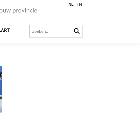
NL
EN
jouw provincie
AART