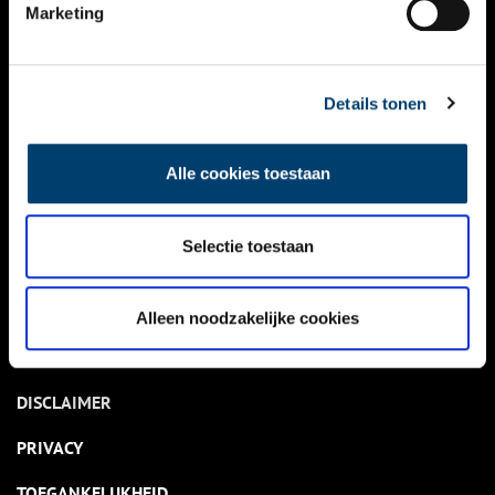
NIEUWS
Marketing
KALENDER
THEMA’S
Details tonen
ACTIVITEITEN
Alle cookies toestaan
VIDEO’S
Selectie toestaan
OVER ONS
CONTACT
Alleen noodzakelijke cookies
NIEUWSBRIEF
DISCLAIMER
PRIVACY
TOEGANKELIJKHEID