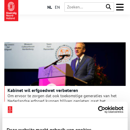
NL
EN
Kabinet wil erfgoedwet verbeteren
Om ervoor te zorgen dat ook toekomstige generaties van het
Nederlandse erfgoed kunnen blijven genieten, gaat het
kabinet de Erfgoedwet verbeteren. Dat heeft de ministerraad
eind december 2024 besloten op voorstel van minister Bruins
2 min
(Onderwijs, Cultuur en Wetenschap). Met als doel een helder en
toegankelijk erfgoedstelsel, waarin duidelijk is wie welke
verantwoordelijkheid en rechten heeft.
Deze website maakt gebruik van cookies