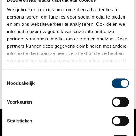
We gebruiken cookies om content en advertenties te
personaliseren, om functies voor social media te bieden
en om ons websiteverkeer te analyseren. Ook delen we
informatie over uw gebruik van onze site met onze
partners voor social media, adverteren en analyse. Deze
partners kunnen deze gegevens combineren met andere
Waren zij werkelijk zo slecht?
informatie die u aan ze heeft verstrekt of die ze hebben
Werkdruk, onderbetaling en de daarmee samenhangende
verzameld op basis van uw gebruik van hun services. U
kwaliteit van het onderwijs krijgen veel aandacht in de media.
gaat akkoord met de cookies en het
privacystatement
Niet voor het eerst, want al aan het einde van de 18de en het
begin van de 19de eeuw werd binnen de Bataafse Republiek
als u onze website blijft gebruiken.
Toestemmingsselectie
een debat over de kwaliteit van het lager onderwijs gevoerd.
Noodzakelijk
Ook destijds presteerde het onderwijs volgens velen
onvoldoende om zijn maatschappelijke taak te vervullen. In
1801 werd een nieuwe onderwijswet ingevoerd.
Voorkeuren
Statistieken
VERHALEN