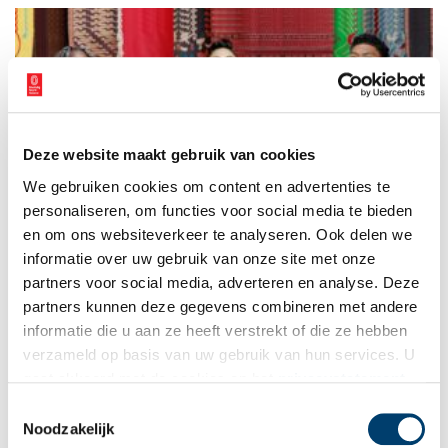
stadsgrens steeds dichterbij heeft zien kruipen.
Deze website maakt gebruik van cookies
Tropenmuseum blaast een frisse wind door het koloniale
We gebruiken cookies om content en advertenties te
verleden
personaliseren, om functies voor social media te bieden
Een nieuwe, kritische kijk op het koloniale verleden, dat was
voor het Amsterdamse Tropenmuseum reden om de vaste
en om ons websiteverkeer te analyseren. Ook delen we
opstelling eens flink op de schop te nemen.
informatie over uw gebruik van onze site met onze
partners voor social media, adverteren en analyse. Deze
partners kunnen deze gegevens combineren met andere
informatie die u aan ze heeft verstrekt of die ze hebben
verzameld op basis van uw gebruik van hun services. U
gaat akkoord met de cookies en het
privacystatement
als u onze website blijft gebruiken.
Toestemmingsselectie
Noodzakelijk