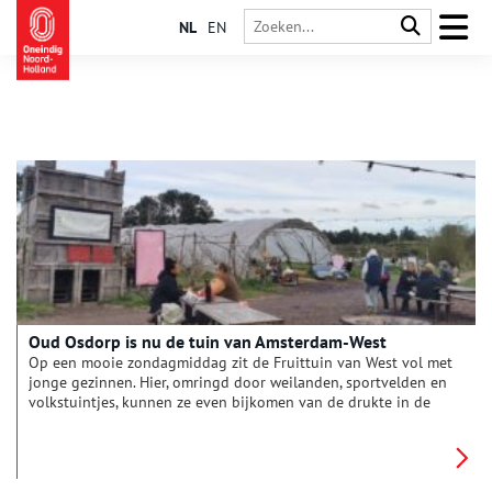
NL
EN
Oud Osdorp is nu de tuin van Amsterdam-West
Op een mooie zondagmiddag zit de Fruittuin van West vol met
jonge gezinnen. Hier, omringd door weilanden, sportvelden en
volkstuintjes, kunnen ze even bijkomen van de drukte in de
hoofdstad. Wat ze niet weten, is dat dit groene stukje van de
Osdorper Binnenpolder een van de laatste oorspronkelijke
veenweidelandschappen is onder de rook van Amsterdam. Een
landschap dat al eeuwenlang min of meer hetzelfde is, maar de