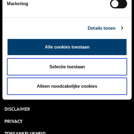
NIEUWS
Marketing
KALENDER
THEMA’S
Details tonen
ACTIVITEITEN
Alle cookies toestaan
VIDEO’S
Selectie toestaan
OVER ONS
CONTACT
Alleen noodzakelijke cookies
NIEUWSBRIEF
DISCLAIMER
PRIVACY
TOEGANKELIJKHEID