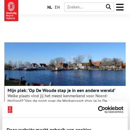
NL
EN
Mijn plek: ‘Op De Woude stap je in een andere wereld’
Welke plaats vind jij het meest kenmerkend voor Noord-
Holland? ‘Van de pont over de Markervaart stap je in De
Woude bijna in een andere wereld,’ vertelt Erik Luik. Het dorpje
De Woude is de plek waar hij ons graag mee heen neemt. Een
dromerig eilandje aan de rand van het Alkmaardermeer. Met
weidse vergezichten en een bijzonder natuurgebied. Alsof de
tijd hier stil heeft gestaan.
Deze website maakt gebruik van cookies