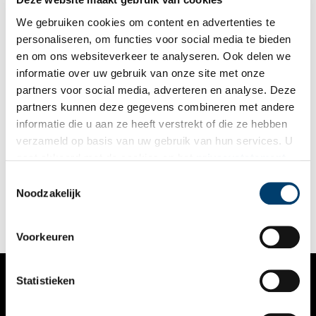
We gebruiken cookies om content en advertenties te
personaliseren, om functies voor social media te bieden
en om ons websiteverkeer te analyseren. Ook delen we
informatie over uw gebruik van onze site met onze
partners voor social media, adverteren en analyse. Deze
partners kunnen deze gegevens combineren met andere
De Melkweg in Huizen
informatie die u aan ze heeft verstrekt of die ze hebben
Huizen was, voordat het een vissersdorp werd, een boerendorp.
verzameld op basis van uw gebruik van hun services. U
Dat is ook terug te zien in het wapen van Huizen met het
gaat akkoord met de cookies en het
privacystatement
Huizer Melkmeisje. De boeren hadden een hard bestaan. De
Huizers hadden maar een paar schapen en koeien om de arme
als u onze website blijft gebruiken.
Toestemmingsselectie
zandgronden te bemesten. De koeien gaven ook nog melk. Het
Noodzakelijk
melken gebeurde niet bij huis maar op de gemeenschappelijk
weidegronden, de meenten.
Voorkeuren
Statistieken
VERHALEN