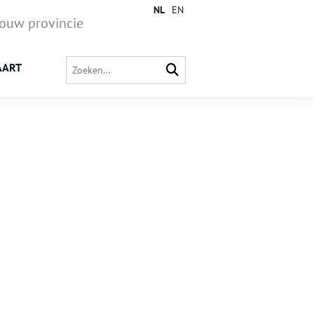
NL
EN
jouw provincie
AART