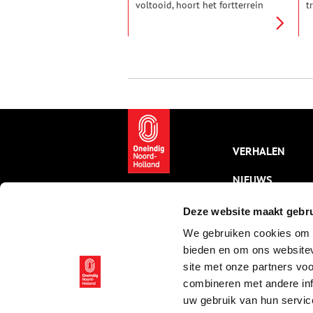
voltooid, hoort het fortterrein
t
bij het Zuidfront van de Stelling
U
van Amsterdam. Het fort moest
‘
de dijk langs de Waver en een
m
deel van de polder verdedigen.
p
v
VERHALEN
NIEUWS
KALENDER
Deze website maakt gebru
We gebruiken cookies om c
THEMA’S
bieden en om ons websitev
ACTIVITEITEN
site met onze partners vo
combineren met andere inf
VIDEO’S
uw gebruik van hun servic