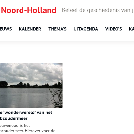
 Noord-Holland
Beleef de geschiedenis van 
IEUWS
KALENDER
THEMA’S
UITAGENDA
VIDEO’S
K
e ‘wonderwereld’ van het
bcoudermeer
euwenoud is het
bcoudermeer. Hierover voer de