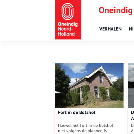
Oneindig
VERHALEN
N
Fort in de Botshol
D
A
Hoewel het Fort in de Botshol
E
niet volgens de plannen is
A