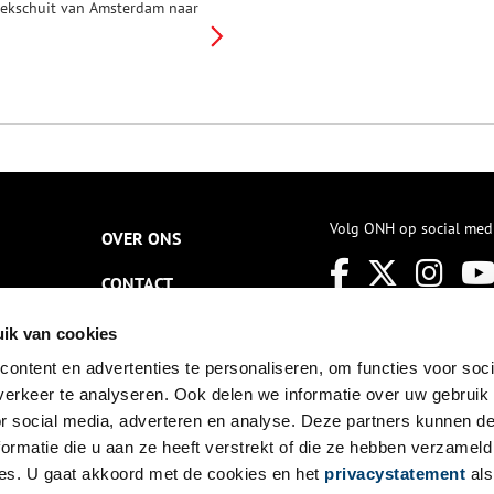
rekschuit van Amsterdam naar
trecht. Qua natuur ooit een
wonderwereld’. Nu kabbelt het
idden in de razende Randstad,
al naast de A2. Op de grens
an Noord-Holland en Utrecht.
Volg ONH op social med
OVER ONS
CONTACT
NIEUWSBRIEF
ik van cookies
ontent en advertenties te personaliseren, om functies voor soci
DISCLAIMER
erkeer te analyseren. Ook delen we informatie over uw gebruik
PRIVACY
or social media, adverteren en analyse. Deze partners kunnen 
ormatie die u aan ze heeft verstrekt of die ze hebben verzameld
TOEGANKELIJKHEID
es. U gaat akkoord met de cookies en het
privacystatement
als