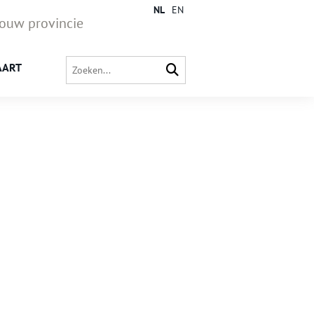
NL
EN
jouw provincie
AART