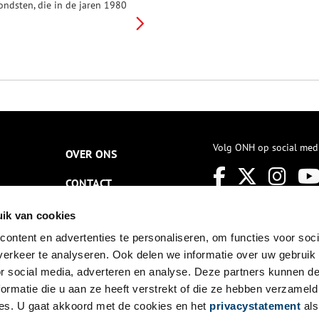
ondsten, die in de jaren 1980
ijn opgegraven bij het
aterlooplein (Vlooienburg) in
msterdam, bleek dat er veel
ateriaal nog niet
eïnventariseerd was.
rcheologe Marijn Stolk en
ostuumhistorica Martine
eunissen zagen de ontelbare
erborgen schatten in het
epot. Bijzondere vondsten die
nog) niet online te vinden zijn
Volg ONH op social med
OVER ONS
ia de websites van de
rfgoedinstellingen. Daarom
CONTACT
esloten zij om een project op
e zetten: Textiel uit Hollandse
odem, om archeologisch
NIEUWSBRIEF
ik van cookies
extiel uit de zeventiende en
chttiende eeuw te ontsluiten
ontent en advertenties te personaliseren, om functies voor soci
DISCLAIMER
n te onderzoeken. Martine
erkeer te analyseren. Ook delen we informatie over uw gebruik
eunissen vertelt ons meer over
PRIVACY
or social media, adverteren en analyse. Deze partners kunnen 
et onderzoek, de bijzondere
rcheologische vondsten en de
ormatie die u aan ze heeft verstrekt of die ze hebben verzameld
TOEGANKELIJKHEID
oortgang van het project.
es. U gaat akkoord met de cookies en het
privacystatement
als