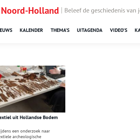
 Noord-Holland
Beleef de geschiedenis van 
IEUWS
KALENDER
THEMA’S
UITAGENDA
VIDEO’S
K
extiel uit Hollandse Bodem
ijdens een onderzoek naar
extiele archeologische