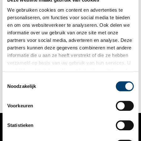
eeuw woongeschiedenis.
We gebruiken cookies om content en advertenties te
personaliseren, om functies voor social media te bieden
en om ons websiteverkeer te analyseren. Ook delen we
informatie over uw gebruik van onze site met onze
partners voor social media, adverteren en analyse. Deze
partners kunnen deze gegevens combineren met andere
‘Neemt pianoles, anders sterft de moeder der kunsten uit’
informatie die u aan ze heeft verstrekt of die ze hebben
Levertraan ‘zonder dien afschuwelijke traansmaak’, opa die met
verzameld op basis van uw gebruik van hun services. U
zijn radiotoestel Amerika en Indië kan ontvangen en
gaat akkoord met de cookies en het
privacystatement
wastobbes met wringer die het ideaal van elke vrouw zijn,
krantenadvertenties uit het begin van de twintigste eeuw
als u onze website blijft gebruiken.
Toestemmingsselectie
geven een aardig tijdsbeeld.
Noodzakelijk
Voorkeuren
Statistieken
VERHALEN