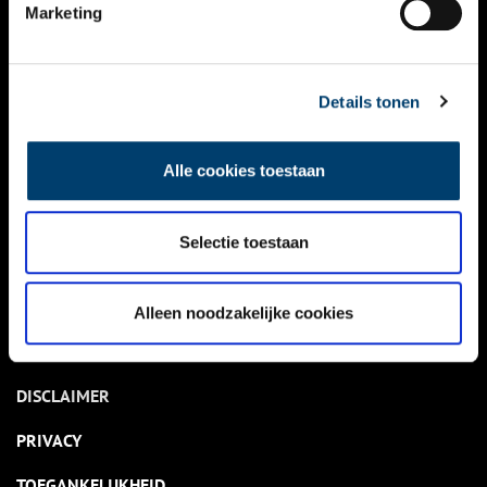
NIEUWS
Marketing
KALENDER
THEMA’S
Details tonen
ACTIVITEITEN
Alle cookies toestaan
VIDEO’S
Selectie toestaan
OVER ONS
CONTACT
Alleen noodzakelijke cookies
NIEUWSBRIEF
DISCLAIMER
PRIVACY
TOEGANKELIJKHEID