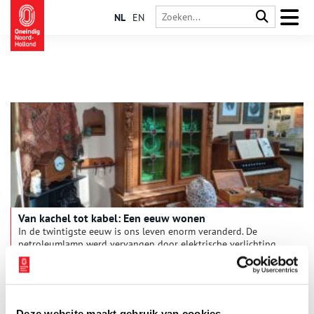
NL
EN
Van kachel tot kabel: Een eeuw wonen
In de twintigste eeuw is ons leven enorm veranderd. De
petroleumlamp werd vervangen door elektrische verlichting,
de familiebedstee door een kingsize boxspring en de houten
poepdoos door een luxe badkamer met warme inloopdouche.
Hoe woonde een gemiddeld Nederlands gezin aan het begin
van de vorige eeuw? En hoe veranderde het naoorlogse
wooncomfort ons dagelijks leven? Reis met ons mee langs een
Deze website maakt gebruik van cookies