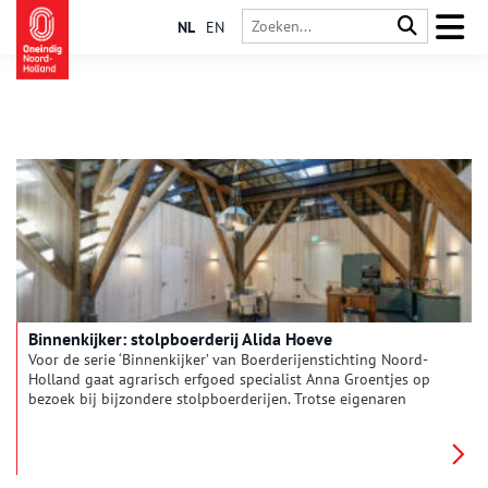
NL
EN
Binnenkijker: stolpboerderij Alida Hoeve
Voor de serie ‘Binnenkijker’ van Boerderijenstichting Noord-
Holland gaat agrarisch erfgoed specialist Anna Groentjes op
bezoek bij bijzondere stolpboerderijen. Trotse eigenaren
vertellen haar alles over de geschiedenis en het interieur van
de stolp. De interieurs verschillen nog meer van elkaar dan de
buitenkanten. Bij woonboerderijen zien we de zoektocht naar
het toepassen van nieuwe functies, op basis van de