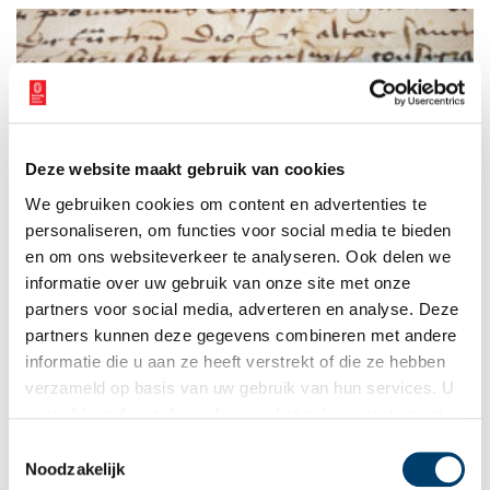
oorspronkelijke indeling. Deze keer reist Anna af naar de Alida
Hoeve in Warmenhuizen.
Deze website maakt gebruik van cookies
Stuk van de maand: Aflaat voor een bezoek aan
We gebruiken cookies om content en advertenties te
Warmenhuizen
personaliseren, om functies voor social media te bieden
Elke maand plaatst het Regionaal Archief Alkmaar een
bijzonder archiefstuk uit de collectie in de schijnwerpers. Deze
en om ons websiteverkeer te analyseren. Ook delen we
keer: 40 dagen minder vagevuur na een bezoek aan
informatie over uw gebruik van onze site met onze
Warmenhuizen. In 1508 werd de pas verbouwde kerk van
3 min
partners voor social media, adverteren en analyse. Deze
Warmenhuizen geopend. De bisschop die de kerk wijdde,
verleende ook een aflaat: als je naar het St. Anna-altaar kwam
partners kunnen deze gegevens combineren met andere
en daar “godvruchtige werken” verrichte, verdiende je daarmee
informatie die u aan ze heeft verstrekt of die ze hebben
een ‘strafvermindering’ van 40 dagen op de boete die je moest
verzameld op basis van uw gebruik van hun services. U
doen voor je zonden.
gaat akkoord met de cookies en het
privacystatement
als u onze website blijft gebruiken.
Toestemmingsselectie
Noodzakelijk