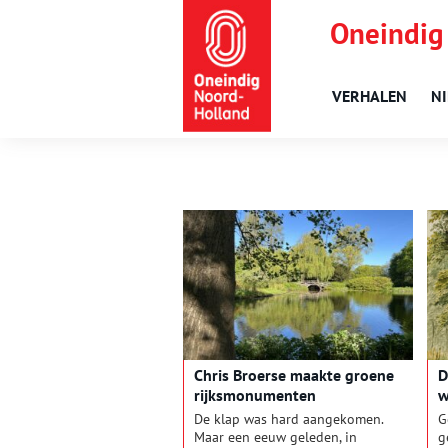
Oneindig
VERHALEN
N
Chris Broerse maakte groene
D
rijksmonumenten
w
De klap was hard aangekomen.
G
Maar een eeuw geleden, in
g