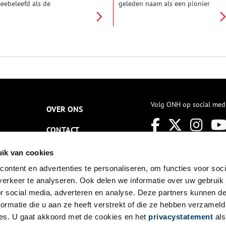
eebeleefd als de
geleden naam als een pionier
aarlemmerhout. Dit oudste
van wat men toen de Nieuwe
tadsbos van Nederland is
Architectonische Tuinstijl
egenwoordig omgeven door
noemde. Hij verfoeide parken
oonwijken, maar dat was
met slingerpaden en rustieke
roeger wel anders. Als restant
bruggetjes. Wandel even mee
an een groot bosgebied heeft
door parken in Bussum en
et niet alleen zijn formaat zien
Amstelveen die Tersteeg heeft
eranderen, maar ook zijn
ontworpen. En geniet van de
unctie. Door de tijd heen
mooie zichtlijnen.
eranderde de Hout van een
ebruiksbos in een siertuin, om
Volg ONH op social med
OVER ONS
it te groeien tot het
onumentale stadspark van nu.
CONTACT
NIEUWSBRIEF
ik van cookies
ontent en advertenties te personaliseren, om functies voor soci
DISCLAIMER
erkeer te analyseren. Ook delen we informatie over uw gebruik
PRIVACY
or social media, adverteren en analyse. Deze partners kunnen 
ormatie die u aan ze heeft verstrekt of die ze hebben verzameld
TOEGANKELIJKHEID
es. U gaat akkoord met de cookies en het
privacystatement
als