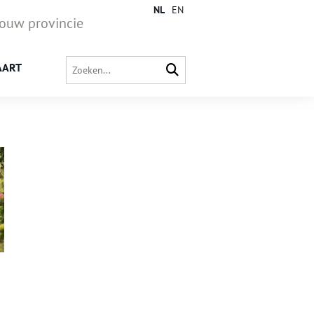
NL
EN
jouw provincie
AART