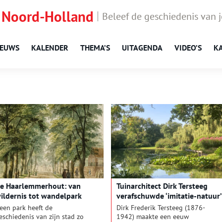
 Noord-Holland
Beleef de geschiedenis van 
IEUWS
KALENDER
THEMA’S
UITAGENDA
VIDEO’S
K
e Haarlemmerhout: van
Tuinarchitect Dirk Tersteeg
ildernis tot wandelpark
verafschuwde ‘imitatie-natuur’
een park heeft de
Dirk Frederik Tersteeg (1876-
eschiedenis van zijn stad zo
1942) maakte een eeuw