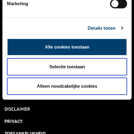
NIEUWS
Marketing
KALENDER
THEMA’S
Details tonen
ACTIVITEITEN
Alle cookies toestaan
VIDEO’S
Selectie toestaan
OVER ONS
CONTACT
Alleen noodzakelijke cookies
NIEUWSBRIEF
DISCLAIMER
PRIVACY
TOEGANKELIJKHEID