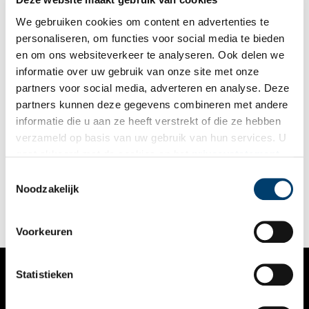
We gebruiken cookies om content en advertenties te
personaliseren, om functies voor social media te bieden
en om ons websiteverkeer te analyseren. Ook delen we
informatie over uw gebruik van onze site met onze
partners voor social media, adverteren en analyse. Deze
partners kunnen deze gegevens combineren met andere
Vondelingen typeerden de armoede in Amsterdam
informatie die u aan ze heeft verstrekt of die ze hebben
In het verarmde Amsterdam van de negentiende eeuw werden
verzameld op basis van uw gebruik van hun services. U
jaarlijks honderden kinderen te vondeling gelegd. Nanda
gaat akkoord met de cookies en het
privacystatement
Geuzebroek verdiepte zich in het droevige verhaal van deze
kinderen. Haar onderzoek resulteerde in een boek en een
als u onze website blijft gebruiken.
Toestemmingsselectie
bijzondere tentoonstelling, die tot 4 oktober 2020 in het
Noodzakelijk
Amsterdamse Stadsarchief te zien is.
Voorkeuren
Statistieken
VERHALEN