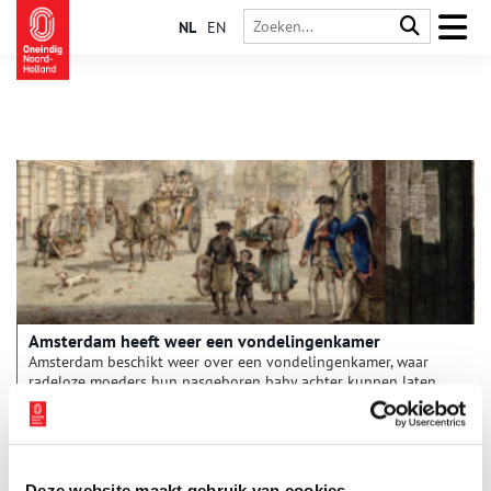
NL
EN
Amsterdam heeft weer een vondelingenkamer
Amsterdam beschikt weer over een vondelingenkamer, waar
radeloze moeders hun pasgeboren baby achter kunnen laten.
Vondelingenkamers zijn een moderne variant van de
vondelingenmolens die in vroeger eeuwen in kloosters werden
gebruikt.
Deze website maakt gebruik van cookies