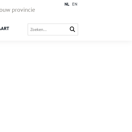
NL
EN
jouw provincie
AART