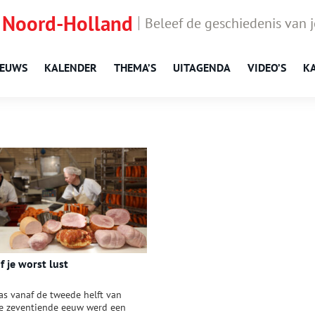
 Noord-Holland
Beleef de geschiedenis van 
IEUWS
KALENDER
THEMA’S
UITAGENDA
VIDEO’S
K
f je worst lust
as vanaf de tweede helft van
e zeventiende eeuw werd een