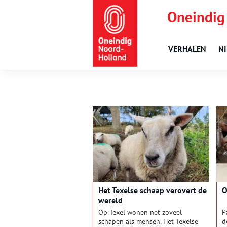
Oneindig
VERHALEN
N
Het Texelse schaap verovert de
O
wereld
Op Texel wonen net zoveel
P
schapen als mensen. Het Texelse
d