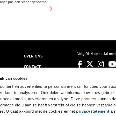
lager pas een slager genoemd.
aarvoor werd ‘degene die
eslachte dieren in verkoopbare
tukken hakt’ een vleeshouwer
enoemd. Noord-Hollandse
lager Ben van den Berg vertelt
ver dit eeuwen oude beroep.
ostma Vleeswaren is gevestigd
n Haarlem en werd begin dit
aar uitgeroepen tot
andskampioen ‘Worstmakerij
an het jaar 2020’. De slagerij is
Volg ONH op social med
OVER ONS
angesloten bij het
orstmakersgilde en de
CONTACT
ereniging voor Worstmakende
mbachtelijke Slagers. In de
iddeleeuwen waren de
NIEUWSBRIEF
ik van cookies
mbachtslieden ook verenigd in
ilden, zo blijkt als we in de
ontent en advertenties te personaliseren, om functies voor soci
DISCLAIMER
eschiedenis van de Noord-
erkeer te analyseren. Ook delen we informatie over uw gebruik
ollandse slager duiken.
PRIVACY
or social media, adverteren en analyse. Deze partners kunnen 
ormatie die u aan ze heeft verstrekt of die ze hebben verzameld
TOEGANKELIJKHEID
es. U gaat akkoord met de cookies en het
privacystatement
als