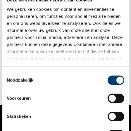
We gebruiken cookies om content en advertenties te
personaliseren, om functies voor social media te bieden
en om ons websiteverkeer te analyseren. Ook delen we
informatie over uw gebruik van onze site met onze
partners voor social media, adverteren en analyse. Deze
partners kunnen deze gegevens combineren met andere
Van boekerij tot moderne UB
informatie die u aan ze heeft verstrekt of die ze hebben
De geschiedenis van de Universiteitsbibliotheek (1880-heden)
verzameld op basis van uw gebruik van hun services. U
in woord en beeld. Wat was het eerste boek van de
gaat akkoord met de cookies en het
privacystatement
bibliotheek? En hoe zocht je tijdens de vorige eeuw naar
literatuur? Ontdek het in de expositie over de geschiedenis
als u onze website blijft gebruiken.
Toestemmingsselectie
1 min
van de Universiteitsbibliotheek van 1880 tot nu,
Noodzakelijk
georganiseerd door de afdeling Bijzondere Collecties van de
Universiteitsbibliotheek.
Voorkeuren
Statistieken
VERHALEN