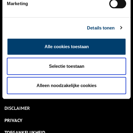
NIEUWS
Marketing
KALENDER
THEMA’S
Details tonen
ACTIVITEITEN
Alle cookies toestaan
VIDEO’S
Selectie toestaan
OVER ONS
CONTACT
Alleen noodzakelijke cookies
NIEUWSBRIEF
DISCLAIMER
PRIVACY
TOEGANKELIJKHEID