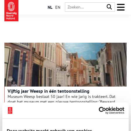
NL
EN
Vijftig jaar Weesp in één tentoonstelling
Museum Weesp bestaat 50 jaar! En wie jarig is trakteert. Dat
doet het museum met een nieuwe tentoonstelling: ‘Bewaard
voor de stad’, die een overzicht geeft van vijftig jaar
schenkingen. De voorwerpen vertellen niet alleen een verhaal
over het museum, maar ook over de stad en haar inwoners.
Want Weesp is zoveel meer dan alleen porselein en cacao.
Deze website maakt gebruik van cookies