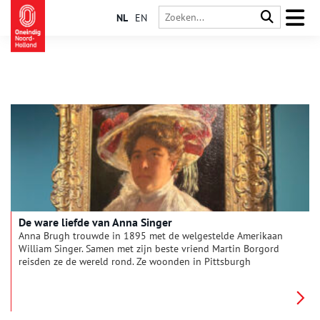
NL
EN
De ware liefde van Anna Singer
Anna Brugh trouwde in 1895 met de welgestelde Amerikaan
William Singer. Samen met zijn beste vriend Martin Borgord
reisden ze de wereld rond. Ze woonden in Pittsburgh
(Amerika), Parijs, Laren, Olden en Dalheim (Noorwegen). Anna
was het gelukkigst in hun villa De Wilde Zwanen in Laren,
William daarentegen in de natuur in Noorwegen. En Martin?
Die stond ertussen in.