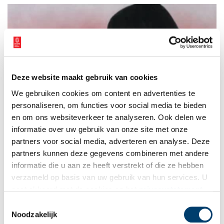
Deze website maakt gebruik van cookies
Laatste kans: My World
We gebruiken cookies om content en advertenties te
Nederland herbergt een schat aan hedendaagse kunst, vaak
‘verborgen’ in privéverzamelingen. Singer Laren brengt een
personaliseren, om functies voor social media te bieden
selectie van deze kunstwerken samen in de tentoonstelling My
en om ons websiteverkeer te analyseren. Ook delen we
World, die nog tot 12 januari te zien is. Er is werk te zien uit
informatie over uw gebruik van onze site met onze
1 min
alle windstreken van onder anderen Yayoi Kusama, Charles
Avery, Ai Weiwei, Zanele Muholi, Marlene Dumas en Anselm
partners voor social media, adverteren en analyse. Deze
Kiefer. De tentoonstelling is samengesteld door kunstcriticus
partners kunnen deze gegevens combineren met andere
en curator Hans den Hartog Jager en belicht de wereld die een
informatie die u aan ze heeft verstrekt of die ze hebben
kunstverzamelaar opbouwt en zich steeds verder uitbreidt.
verzameld op basis van uw gebruik van hun services. U
gaat akkoord met de cookies en het
privacystatement
als u onze website blijft gebruiken.
Toestemmingsselectie
Noodzakelijk