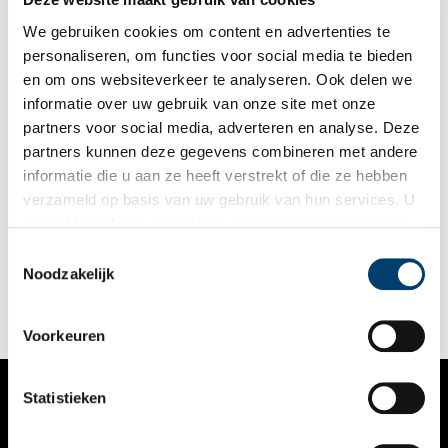
We gebruiken cookies om content en advertenties te
personaliseren, om functies voor social media te bieden
en om ons websiteverkeer te analyseren. Ook delen we
informatie over uw gebruik van onze site met onze
partners voor social media, adverteren en analyse. Deze
partners kunnen deze gegevens combineren met andere
Misdadigers in Holland: deze straffen kreeg je in de
informatie die u aan ze heeft verstrekt of die ze hebben
zeventiende eeuw
verzameld op basis van uw gebruik van hun services. U
In de zeventiende eeuw werden misdadigers in Holland
gaat akkoord met de cookies en het
privacystatement
allesbehalve zachtzinnig aangepakt. De meeste straffen werden
als u onze website blijft gebruiken.
in het openbaar uitgevoerd als waarschuwing voor de burger.
Toestemmingsselectie
De schepenen (rechters) konden hierbij kiezen uit
Noodzakelijk
verschillende martel- en executiemethoden, waaronder
onthoofden, ophangen, wurgen, radbraken, geselen,
brandmerken en tepronkstelling.
Voorkeuren
Statistieken
VERHALEN