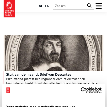
NL
EN
Stuk van de maand: Brief van Descartes
Elke maand plaatst het Regionaal Archief Alkmaar een
bijzonder archiefstuk uit de collectie in de schijnwerpers. Deze
keer: een brief uit 1647 van de bekende Franse filosoof
Descartes, die toen in Egmond-Binnen woonde.
5 min
Deze website maakt gebruik van cookies