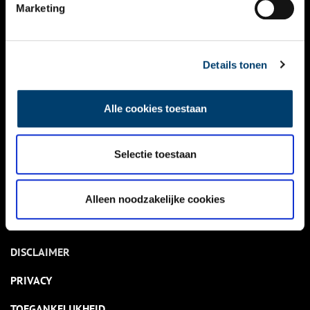
NIEUWS
Marketing
KALENDER
THEMA’S
Details tonen
ACTIVITEITEN
Alle cookies toestaan
VIDEO’S
Selectie toestaan
OVER ONS
CONTACT
Alleen noodzakelijke cookies
NIEUWSBRIEF
DISCLAIMER
PRIVACY
TOEGANKELIJKHEID