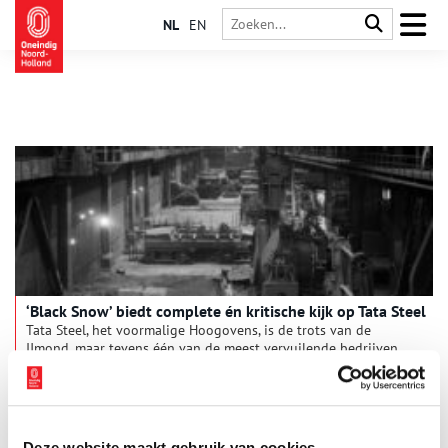
NL
EN
‘Black Snow’ biedt complete én kritische kijk op Tata Steel
Tata Steel, het voormalige Hoogovens, is de trots van de
IJmond, maar tevens één van de meest vervuilende bedrijven
van Nederland. Fotograaf Harm van de Poel verdiepte zich in
het staalbedrijf en het resultaat is in het Haarlemse Verwey
Museum te zien.
Deze website maakt gebruik van cookies