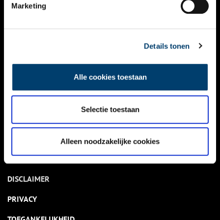
NIEUWS
Marketing
KALENDER
THEMA’S
Details tonen
ACTIVITEITEN
Alle cookies toestaan
VIDEO’S
Selectie toestaan
OVER ONS
CONTACT
Alleen noodzakelijke cookies
NIEUWSBRIEF
DISCLAIMER
PRIVACY
TOEGANKELIJKHEID