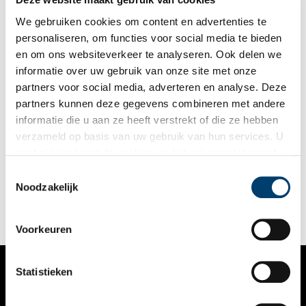
We gebruiken cookies om content en advertenties te
personaliseren, om functies voor social media te bieden
en om ons websiteverkeer te analyseren. Ook delen we
informatie over uw gebruik van onze site met onze
partners voor social media, adverteren en analyse. Deze
partners kunnen deze gegevens combineren met andere
Bijzondere (bij)namen: Kennemerland en IJmond
informatie die u aan ze heeft verstrekt of die ze hebben
Noord-Holland kent veel plaatsen met bijzondere namen. Van
verzameld op basis van uw gebruik van hun services. U
sommige is de oorsprong snel vast te stellen, bij andere is het
gaat akkoord met de cookies en het
privacystatement
nodig om wat dieper te graven in het verleden. In deze serie
verhalen onderzoeken we elke maand een andere regio van
als u onze website blijft gebruiken.
Toestemmingsselectie
onze provincie, om achter de herkomst van de lokale
Noodzakelijk
plaatsnamen én bijnamen van de inwoners te komen. Deze
maand: Kennemerland en IJmond.
Voorkeuren
Statistieken
VERHALEN