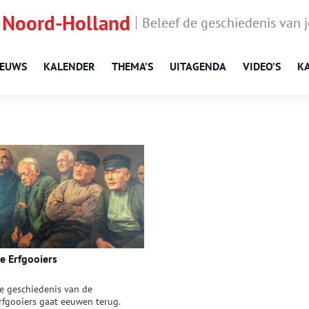
 Noord-Holland
Beleef de geschiedenis van 
IEUWS
KALENDER
THEMA’S
UITAGENDA
VIDEO’S
K
e Erfgooiers
e geschiedenis van de
rfgooiers gaat eeuwen terug.