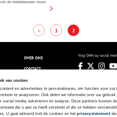
inds de middeleeuwen waren
e Gooise gronden eigendom
an de Abdij van Elten (nu
elegen bij Emmerik, vlak over
e grens in Duitsland). Tijdens
et bewind van de graaf van
‹
1
2
olland, eind dertiende eeuw,
wam de Gooise Marke tot
tand. Dit was een agrarische
elangenorganisatie, met als
oornaamste doel het ten
euwigen dage behouden en
Volg ONH op social med
OVER ONS
ebruiken van de Gooise
al)gemene gronden. De Marke
reeg ook een naam: Stad en
CONTACT
ande van Gooiland. In 1912
erd de Erfgooierswet
NIEUWSBRIEF
ik van cookies
angenomen in de Tweede
amer. Deze wet regelde het
ontent en advertenties te personaliseren, om functies voor soci
DISCLAIMER
oortbestaan van de Gooise
erkeer te analyseren. Ook delen we informatie over uw gebruik
arke. De Vereniging Stad en
PRIVACY
ande van Gooiland kreeg
or social media, adverteren en analyse. Deze partners kunnen 
olgens deze wet het eigendom
ormatie die u aan ze heeft verstrekt of die ze hebben verzameld
an de gemene weiden en
TOEGANKELIJKHEID
es. U gaat akkoord met de cookies en het
privacystatement
als
eiden. Tegenwoordig worden