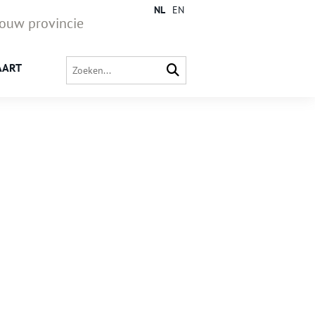
NL
EN
jouw provincie
AART