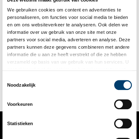
We gebruiken cookies om content en advertenties te
personaliseren, om functies voor social media te bieden
en om ons websiteverkeer te analyseren. Ook delen we
informatie over uw gebruik van onze site met onze
partners voor social media, adverteren en analyse. Deze
partners kunnen deze gegevens combineren met andere
Eetcultuur bij de Jonkheren Van Loon
informatie die u aan ze heeft verstrekt of die ze hebben
Museum Van Loon is het woonhuis van de Amsterdamse
verzameld op basis van uw gebruik van hun services. U
regentenfamilie Van Loon. In 1884 werd het huis Keizersgracht
gaat akkoord met de cookies en het
privacystatement
672 gekocht als huwelijks geschenk door het echtpaar Van
Loon – Borski voor hun zoon Willem van Loon en zijn
als u onze website blijft gebruiken.
Toestemmingsselectie
kersverse echtgenote Thora Egidius. Mede als herinnering aan
Noodzakelijk
zijn grootouders besloot Jonkheer Maurits van Loon in 1973
om het huis en de collectie onder te brengen in een stichting
en open te stellen voor het publiek.
Voorkeuren
Statistieken
VERHALEN