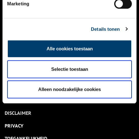
NIEUWS
Marketing
KALENDER
THEMA’S
Details tonen
ACTIVITEITEN
Alle cookies toestaan
VIDEO’S
Selectie toestaan
OVER ONS
CONTACT
Alleen noodzakelijke cookies
NIEUWSBRIEF
DISCLAIMER
PRIVACY
TOEGANKELIJKHEID