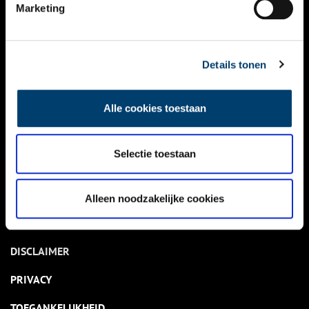
NIEUWS
Marketing
KALENDER
THEMA’S
Details tonen
ACTIVITEITEN
Alle cookies toestaan
VIDEO’S
Selectie toestaan
OVER ONS
CONTACT
Alleen noodzakelijke cookies
NIEUWSBRIEF
DISCLAIMER
PRIVACY
TOEGANKELIJKHEID