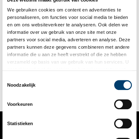
We gebruiken cookies om content en advertenties te
personaliseren, om functies voor social media te bieden
en om ons websiteverkeer te analyseren. Ook delen we
informatie over uw gebruik van onze site met onze
partners voor social media, adverteren en analyse. Deze
partners kunnen deze gegevens combineren met andere
Kees Stet, grossier in West-Friese grappen
informatie die u aan ze heeft verstrekt of die ze hebben
Een oud mannetje met een zwart boerenpetje,
verzameld op basis van uw gebruik van hun services. U
ziekenfondsbrilletje en een boerenzakdoek om zijn nek,
gaat akkoord met de cookies en het
privacystatement
bijeengehouden met de huls van een luciferdoosje: dat was
‘Kees Stet uit Ierswoud’. Wie was de man achter Kees?
als u onze website blijft gebruiken.
Toestemmingsselectie
Noodzakelijk
Voorkeuren
Statistieken
VERHALEN