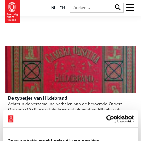
NL
EN
De typetjes van Hildebrand
Achterin de verzameling verhalen van de beroemde Camera
Obscura (1839) wordt de lezer getrakteerd op Hildebrands
‘verspreide stukken’: beschrijvingen van mensen, tradities en
landschappen uit zijn eigen tijd. Naast ‘het Noordbrabantsche
meisje’, ‘de Limburgsche voerman’ en ‘de Leidsche peuëraar’
vindt men er typeringen van boeren en vissers uit Noord-
Holland. Wat vertellen deze beschrijvingen over hun tijd?
Deze website maakt gebruik van cookies