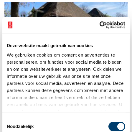
Deze website maakt gebruik van cookies
Noord-Hollandse stolpboerderijen op de kaart gezet
We gebruiken cookies om content en advertenties te
Ruim 4800 stolpboerderijen tot het bouwjaar 1965 zijn nu te
vinden op een digitale kaart. De Stolpenwaarderingskaart is op
personaliseren, om functies voor social media te bieden
19 april gepresenteerd tijdens de Landschapstalk in Twisk.
en om ons websiteverkeer te analyseren. Ook delen we
informatie over uw gebruik van onze site met onze
1 min
partners voor social media, adverteren en analyse. Deze
partners kunnen deze gegevens combineren met andere
informatie die u aan ze heeft verstrekt of die ze hebben
verzameld op basis van uw gebruik van hun services. U
gaat akkoord met de cookies en het
privacystatement
als u onze website blijft gebruiken.
Toestemmingsselectie
Noodzakelijk