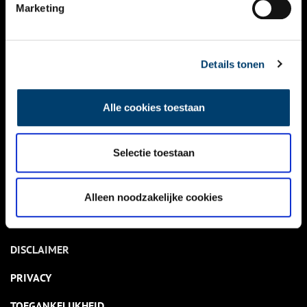
NIEUWS
Marketing
KALENDER
THEMA’S
Details tonen
ACTIVITEITEN
Alle cookies toestaan
VIDEO’S
Selectie toestaan
OVER ONS
CONTACT
Alleen noodzakelijke cookies
NIEUWSBRIEF
DISCLAIMER
PRIVACY
TOEGANKELIJKHEID