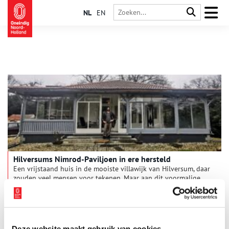
NL
EN
Hilversums Nimrod-Paviljoen in ere hersteld
Een vrijstaand huis in de mooiste villawijk van Hilversum, daar
zouden veel mensen voor tekenen. Maar aan dit voormalige
theehuis moest veel gebeuren, zo ontdekte eigenaar Diederik
Festen al gauw. Toen hij het meer dan honderd jaar oude
Nimrod-Paviljoen kocht, was het een bouwval. Gelukkig kon hij
door het rottende hout en afbladderende stucwerk heen kijken
en is hij nu hard op weg om dit gemeentelijke monument in
Deze website maakt gebruik van cookies