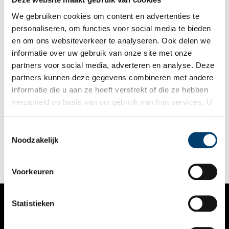
oude glorie te herstellen.
We gebruiken cookies om content en advertenties te
personaliseren, om functies voor social media te bieden
en om ons websiteverkeer te analyseren. Ook delen we
informatie over uw gebruik van onze site met onze
partners voor social media, adverteren en analyse. Deze
partners kunnen deze gegevens combineren met andere
Levend begraven in Hilversum
informatie die u aan ze heeft verstrekt of die ze hebben
Hoe zou het zijn om 56 uur levend begraven te zijn in een put
verzameld op basis van uw gebruik van hun services. U
van 12 meter diepte? Het overkwam Toon Tilburgs in
gaat akkoord met de cookies en het
privacystatement
Hilversum in 1892. Hij groef op de Trompenberg in Hilversum
een zogenaamde welput. In zo’n put werd een pomp geplaatst
als u onze website blijft gebruiken.
Toestemmingsselectie
die het grondwater naar boven water haalde. De put werd
Noodzakelijk
gemaakt van in elkaar sluitende duigen, gebogen houten
planken. Die werden bij elkaar gehouden door een houten of
ijzeren band. Zo ontstond een kuip. Het werk was niet zonder
risico, zeker niet in de zanderige en hooggelegen
Voorkeuren
Trompenberg waar diep gegraven moest worden om het
grondwater te bereiken.
Statistieken
VERHALEN