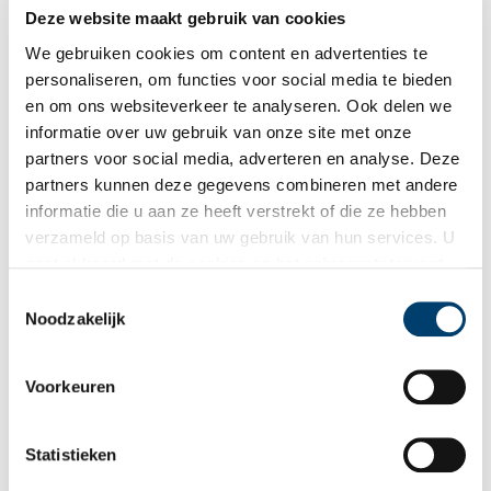
Deze website maakt gebruik van cookies
Gijsbrecht terug in zijn Amstelstad
We gebruiken cookies om content en advertenties te
In 1968 kwam een eind aan een nieuwjaarstraditie van 331
jaar: de opvoering van Vondels Gijsbrecht van Amstel in de
personaliseren, om functies voor social media te bieden
Stadsschouwburg. Hoe kwam dit gebruik tot stand? En hoe
en om ons websiteverkeer te analyseren. Ook delen we
liep het ooit stuk?
informatie over uw gebruik van onze site met onze
partners voor social media, adverteren en analyse. Deze
partners kunnen deze gegevens combineren met andere
informatie die u aan ze heeft verstrekt of die ze hebben
verzameld op basis van uw gebruik van hun services. U
gaat akkoord met de cookies en het
privacystatement
als u onze website blijft gebruiken.
Toestemmingsselectie
Noodzakelijk
Steun provincie voor culturele verenigingen en
Voorkeuren
amateurkunst in Noord-Holland
De provincie investeert de komende tijd extra in het culturele
verenigingsleven en amateurkunst van Noord-Holland. Met het
Statistieken
programma ‘Samen, sterker’ wil de provincie de
amateurkunstsector versterken door hun kennis te vergroten,