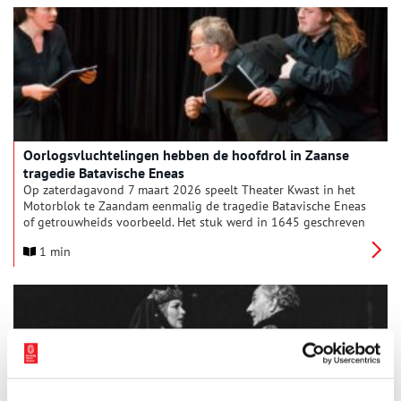
Oorlogsvluchtelingen hebben de hoofdrol in Zaanse
tragedie Batavische Eneas
Op zaterdagavond 7 maart 2026 speelt Theater Kwast in het
Motorblok te Zaandam eenmalig de tragedie Batavische Eneas
of getrouwheids voorbeeld. Het stuk werd in 1645 geschreven
door de Zaanse boekhandelaar en schrijver Hendrik
1 min
Soeteboom, nu nog vooral bekend omdat hij als eerste de
geschiedenis van de Zaanstreek op schrift zette, maar
Soeteboom had andere ambities. In navolging van Vondel en
diens Gijsbreght van Aemstel, wilde hij een historische
heldendaad uit de lokale geschiedenis vereeuwigen op het
toneel.