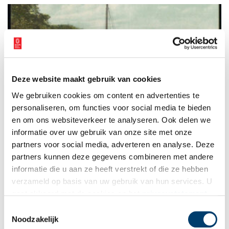
Deze website maakt gebruik van cookies
Opruiming bij Historische Vereniging Wormerveer
We gebruiken cookies om content en advertenties te
De Historische Vereniging Wormerveer moet dit jaar helaas
verhuizen naar een ander onderkomen. Om de verhuizing iets
personaliseren, om functies voor social media te bieden
lichter te maken, houdt de vereniging de komende maanden
en om ons websiteverkeer te analyseren. Ook delen we
opruiming van dubbele spullen.
informatie over uw gebruik van onze site met onze
1 min
partners voor social media, adverteren en analyse. Deze
partners kunnen deze gegevens combineren met andere
informatie die u aan ze heeft verstrekt of die ze hebben
verzameld op basis van uw gebruik van hun services. U
gaat akkoord met de cookies en het
privacystatement
als u onze website blijft gebruiken.
Toestemmingsselectie
Noodzakelijk