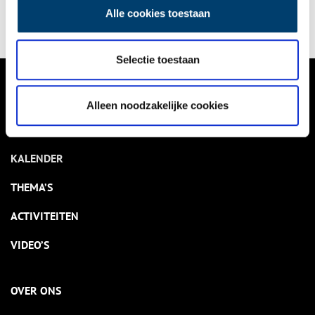
een aantal succesvolle Noord-Hollandse kunstenaressen die
Alle cookies toestaan
uit deze schaduw tevoorschijn zijn gekomen en te bewonderen
zijn in verscheidene Nederlandse en ook buitenlandse musea.
Selectie toestaan
VERHALEN
Alleen noodzakelijke cookies
NIEUWS
KALENDER
THEMA’S
ACTIVITEITEN
VIDEO’S
OVER ONS