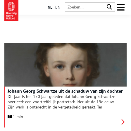
NL
EN
Johann Georg Schwartze uit de schaduw van zijn dochter
Dit jaar is het 150 jaar geleden dat Johann Georg Schwartze
overleed: een voortreffelijk portretschilder uit de 19e eeuw.
Zijn werk is onterecht in de vergetelheid geraakt. Ter
gelegenheid van zijn 150e sterfdatum en 100 jaar na zijn
1 min
laatste overzichtstentoonstelling, organiseert het Luther
Museum Amsterdam samen met kunsthistorici prof. dr. Rudi
Ekkart en Claire van den Donk een grote expositie met de