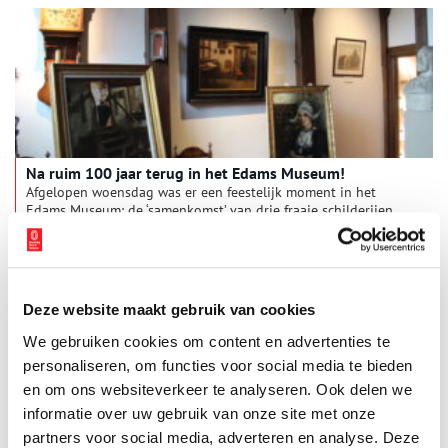
beste portretten van Johann Georg Schwartze.
Na ruim 100 jaar terug in het Edams Museum!
Afgelopen woensdag was er een feestelijk moment in het
Edams Museum: de ‘samenkomst’ van drie fraaie schilderijen
die na een hele eeuw en omzwervingen over de halve wereld
dankzij een bijzondere tipgever nu weer terug zijn waar zij
2 min
ooit geschilderd werden: in het Steenen Coopmanshuys van
Edam!
Deze website maakt gebruik van cookies
We gebruiken cookies om content en advertenties te
personaliseren, om functies voor social media te bieden
en om ons websiteverkeer te analyseren. Ook delen we
informatie over uw gebruik van onze site met onze
partners voor social media, adverteren en analyse. Deze