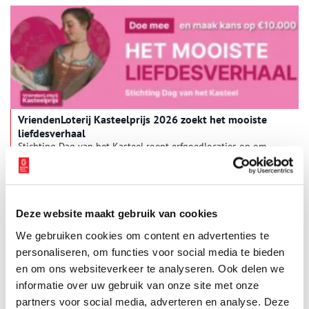
VriendenLoterij Kasteelprijs 2026 zoekt het mooiste
liefdesverhaal
Stichting Dag van het Kasteel roept erfgoedlocaties op om
hun meest bijzondere liefdesverhaal te delen voor de
VriendenLoterij Kasteelprijs 2026. De drie beste inzendingen
maken kans op prijzen van €10.000, €5.000 en €2.500. De
2 min
hoofdprijs van €10.000 wordt beschikbaar gesteld door de
VriendenLoterij. Romantische relaties, verstandshuwelijken,
Deze website maakt gebruik van cookies
verboden affaires, onverwachte vriendschappen en
onvoorwaardelijke liefde: kastelen, buitenplaatsen en
We gebruiken cookies om content en advertenties te
landgoederen vormen al eeuwenlang het decor van menselijke
personaliseren, om functies voor social media te bieden
verbondenheid. Met het thema ‘Het mooiste liefdesverhaal’ zet
en om ons websiteverkeer te analyseren. Ook delen we
de VriendenLoterij Kasteelprijs deze intermenselijke verhalen
centraal.
informatie over uw gebruik van onze site met onze
partners voor social media, adverteren en analyse. Deze