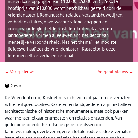
maken kans op prijzen van €10.000, €5.000 en €2.500. De
hoofdprijs van €10.000 wordt beschikbaar gesteld door de
VriendenLoterij. Romantische relaties, verstandshuwelijken,
verboden affaires, onverwachte vriendschappen en
onvoorwaardelijke liefde: kastelen, buitenplaatsen en
landgoederen vormen al eeuwenlang het decor van
menselijke verbondenheid. Met het thema ‘Het mooiste
liefdesverhaal’ zet de VriendenLoterij Kasteelprijs deze
intermenselijke verhalen centraal.
← Vorig nieuws
Volgend nieuws →
2 min
De VriendenLoterij Kasteelprijs richt zich dit jaar op de verhalen
achter erfgoedlocaties. Kastelen en landgoederen zijn niet alleen
architectonische of historische monumenten, maar ook plekken
waar mensen elkaar ontmoetten en relaties ontstonden. Van
gedocumenteerde historische gebeurtenissen tot
familieverhalen, overleveringen en lokale roddels: deze verhalen