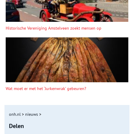
Historische Vereniging Amstelveen zoekt mensen op
Wat moet er met het ‘Jurkenwrak’ gebeuren?
onh.nl
>
nieuws
>
Delen