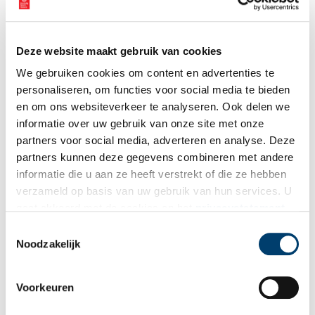
Deze website maakt gebruik van cookies
We gebruiken cookies om content en advertenties te
personaliseren, om functies voor social media te bieden
en om ons websiteverkeer te analyseren. Ook delen we
informatie over uw gebruik van onze site met onze
partners voor social media, adverteren en analyse. Deze
partners kunnen deze gegevens combineren met andere
Thema Dag van het Kasteel 2026: Liefde
informatie die u aan ze heeft verstrekt of die ze hebben
Tijdens en voorafgaand aan het Pinksterweekend van 22 tot en
verzameld op basis van uw gebruik van hun services. U
met 25 mei 2026 openen meer dan honderd erfgoedlocaties hun
gaat akkoord met de cookies en het
privacystatement
deuren voor het publiek. Meer informatie over het thema is te
als u onze website blijft gebruiken.
Toestemmingsselectie
vinden via:
Thema 2026 – Dag van het Kasteel
.
Noodzakelijk
Dag van het Kasteel is het landelijke publieksevenement dat
kastelen, buitenplaatsen en landgoederen in de spotlight zet.
Voorkeuren
Samen met meer dan honderd erfgoedlocaties wordt de
diversiteit van dit erfgoed en de rijkdom aan verhalen zichtbaar