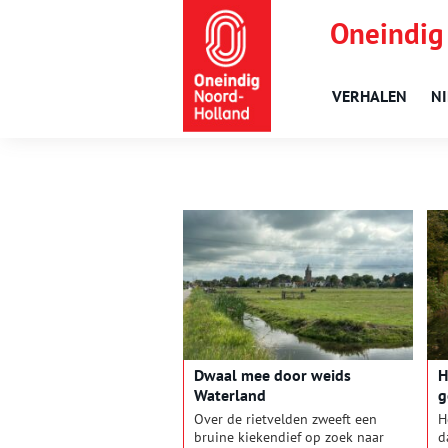
Oneindig
VERHALEN
N
Dwaal mee door weids
H
Waterland
g
Over de rietvelden zweeft een
H
bruine kiekendief op zoek naar
d