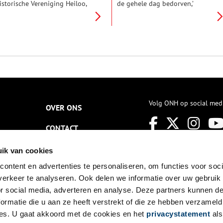
istorische Vereniging Heiloo,
de gehele dag bedorven,’
ie in oktober het vijftig jarig
mopperde een publicist in
estaan vierde. Het is één van
1701. Dankzij de VOC en de WIC
e grootste historische
hadden de Hollanders in de
erenigingen van Noord-
Gouden Eeuw kennisgemaakt
olland.
met de bittere drankjes.
Volg ONH op social med
OVER ONS
CONTACT
NIEUWSBRIEF
ik van cookies
ontent en advertenties te personaliseren, om functies voor soci
DISCLAIMER
erkeer te analyseren. Ook delen we informatie over uw gebruik
PRIVACY
or social media, adverteren en analyse. Deze partners kunnen 
ormatie die u aan ze heeft verstrekt of die ze hebben verzameld
TOEGANKELIJKHEID
es. U gaat akkoord met de cookies en het
privacystatement
als