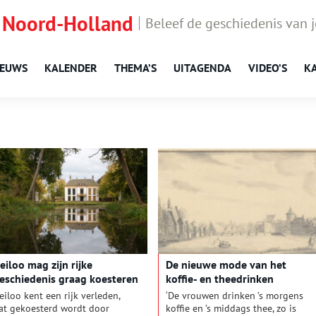
 Noord-Holland
Beleef de geschiedenis van 
IEUWS
KALENDER
THEMA’S
UITAGENDA
VIDEO’S
K
eiloo mag zijn rijke
De nieuwe mode van het
eschiedenis graag koesteren
koffie- en theedrinken
eiloo kent een rijk verleden,
‘De vrouwen drinken ’s morgens
at gekoesterd wordt door
koffie en ’s middags thee, zo is