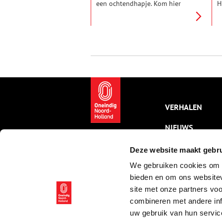
een ochtendhapje. Kom hier
H
biologische melk drinken,
d
nodigt een bord langs de
b
Broekergouw uit. In de verte
d
luidt een kerkklok. Dwaal mee
v
door het groene Waterland.
H
VERHALEN
NIEUWS
KALENDER
Deze website maakt gebru
We gebruiken cookies om c
THEMA’S
bieden en om ons websitev
ACTIVITEITEN
site met onze partners vo
combineren met andere inf
VIDEO’S
uw gebruik van hun servic