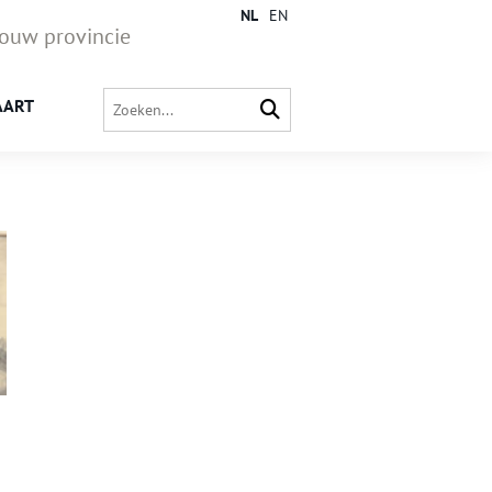
NL
EN
jouw provincie
AART