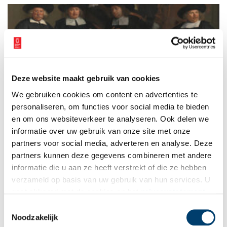
veilige terugkeer naar het vasteland. Daarnaast kon een visser
door zijn zeemanstatoeages worden geïdentificeerd, mocht hij
tijdens de reis verdrinken en ergens aanspoelen…
Deze website maakt gebruik van cookies
Wereldvondst: tatoeage op 17e-eeuws Amsterdams
We gebruiken cookies om content en advertenties te
groepsportret
personaliseren, om functies voor social media te bieden
Bij een controle van een 17e-eeuws schilderij in de collectie
van het Amsterdam Museum, werd een tatoeage ontdekt op de
en om ons websiteverkeer te analyseren. Ook delen we
pols van een vooraanstaande Amsterdamse koopman. Een
informatie over uw gebruik van onze site met onze
wereldvondst, waarmee de primeur van de vroegst bekende
3 min
partners voor social media, adverteren en analyse. Deze
afbeelding van een tatoeage in de West-Europese
schilderkunst nu in Nederlandse handen is.
partners kunnen deze gegevens combineren met andere
informatie die u aan ze heeft verstrekt of die ze hebben
verzameld op basis van uw gebruik van hun services. U
gaat akkoord met de cookies en het
privacystatement
als u onze website blijft gebruiken.
Toestemmingsselectie
Noodzakelijk