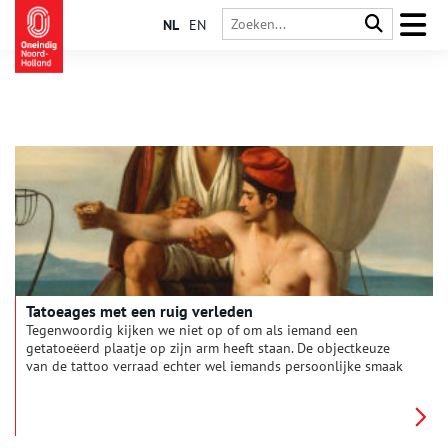
NL
EN
Tatoeages met een ruig verleden
Tegenwoordig kijken we niet op of om als iemand een
getatoeëerd plaatje op zijn arm heeft staan. De objectkeuze
van de tattoo verraad echter wel iemands persoonlijke smaak
en afkomst. Vroeger kon je nog veel meer aflezen aan iemands
´inkt´. Zo lieten zeelieden tatoeages zetten met een
(bij)gelovige betekenis. Ankers, kompassen, vuurtorens en
zwaluwen waren symbolen van geluk, de juiste koers en een