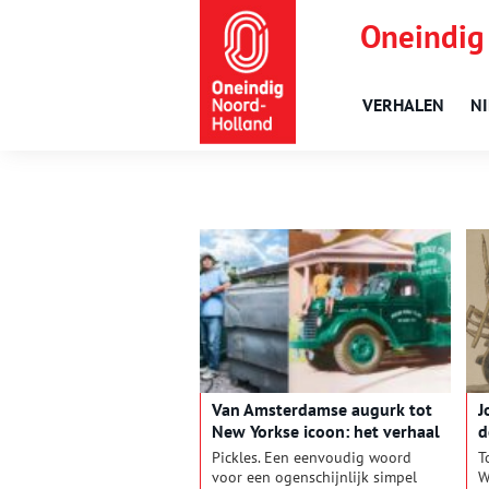
Oneindig
VERHALEN
N
Van Amsterdamse augurk tot
J
New Yorkse icoon: het verhaal
d
van The Pickled City
Pickles. Een eenvoudig woord
T
voor een ogenschijnlijk simpel
W