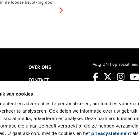
an de Joodse bevolking door
e nazi’s werd uitgemoord,
ende Amsterdam een
evendige straathandel in zuur,
oals augurken en uitjes. Die
erendeels Joodse straathandel,
et zijn ‘augurkiesmannen’, is
iet meer. Van de destijds
ientallen Amsterdamse
uurinleggerijen is er nog maar
én over.
Volg ONH op social med
OVER ONS
CONTACT
NIEUWSBRIEF
ik van cookies
ontent en advertenties te personaliseren, om functies voor soci
DISCLAIMER
erkeer te analyseren. Ook delen we informatie over uw gebruik
PRIVACY
or social media, adverteren en analyse. Deze partners kunnen 
ormatie die u aan ze heeft verstrekt of die ze hebben verzameld
TOEGANKELIJKHEID
es. U gaat akkoord met de cookies en het
privacystatement
als