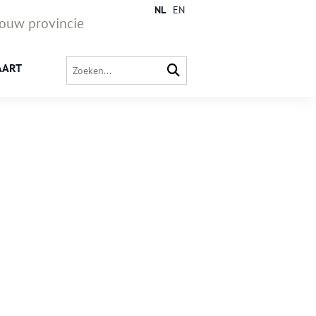
NL
EN
jouw provincie
AART