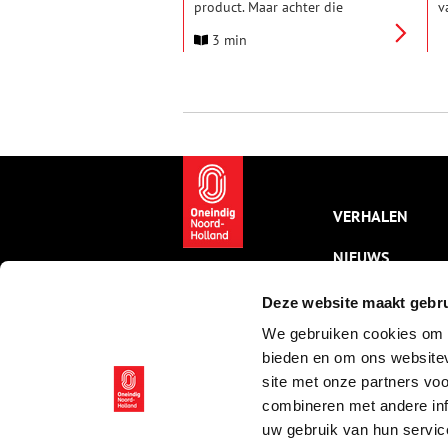
product. Maar achter die
v
ingelegde komkommer schuilt
d
3 min
een veel grotere geschiedenis —
k
een verhaal van migratie,
l
stedelijke ontwikkeling en
z
culturele identiteit dat zich
m
uitstrekt van Amsterdam tot
m
New York. Het Engelse woord
n
pickle is trouwens etymologisch
t
verwant aan het Nederlandse
z
“pekel”.
é
VERHALEN
NIEUWS
KALENDER
Deze website maakt gebru
We gebruiken cookies om c
THEMA’S
bieden en om ons websitev
ACTIVITEITEN
site met onze partners vo
combineren met andere inf
VIDEO’S
uw gebruik van hun servic