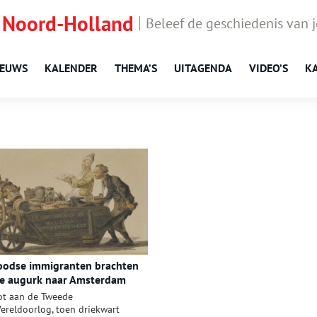
 Noord-Holland
Beleef de geschiedenis van 
IEUWS
KALENDER
THEMA’S
UITAGENDA
VIDEO’S
K
oodse immigranten brachten
e augurk naar Amsterdam
ot aan de Tweede
ereldoorlog, toen driekwart