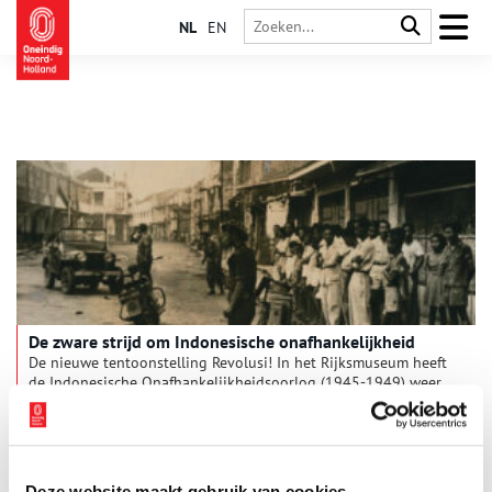
NL
EN
De zware strijd om Indonesische onafhankelijkheid
De nieuwe tentoonstelling Revolusi! In het Rijksmuseum heeft
de Indonesische Onafhankelijkheidsoorlog (1945-1949) weer
volop onder de aandacht gebracht. Het was een ongelijke
strijd, waarbij vooral aan Indonesische zijde veel slachtoffers
vielen. Niet voor niets heeft deze periode bij hen soms diepe
wonden achtergelaten. Hoog tijd om eens te kijken naar wat er
nu écht gebeurde in deze chaotische naoorlogse situatie.
Deze website maakt gebruik van cookies