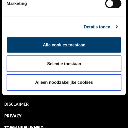
NIEUWS
Marketing
KALENDER
THEMA’S
Details tonen
ACTIVITEITEN
Alle cookies toestaan
VIDEO’S
Selectie toestaan
OVER ONS
CONTACT
Alleen noodzakelijke cookies
NIEUWSBRIEF
DISCLAIMER
PRIVACY
TOEGANKELIJKHEID