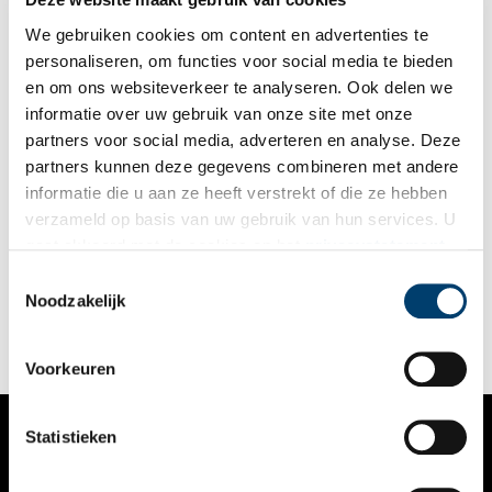
We gebruiken cookies om content en advertenties te
personaliseren, om functies voor social media te bieden
en om ons websiteverkeer te analyseren. Ook delen we
informatie over uw gebruik van onze site met onze
partners voor social media, adverteren en analyse. Deze
partners kunnen deze gegevens combineren met andere
Eduard Douwes Dekker alias Multatuli
informatie die u aan ze heeft verstrekt of die ze hebben
Op 2 maart 1820 werd in de Korsjespoortsteeg in Amsterdam
verzameld op basis van uw gebruik van hun services. U
Eduard Douwes Dekker geboren. Hij ontwikkelde zich tot een
gaat akkoord met de cookies en het
privacystatement
intelligent kind dat de Latijnse school bezocht en al vroeg
kritische vragen kon en durfde te stellen. Een reis naar
als u onze website blijft gebruiken.
Toestemmingsselectie
Nederlands-Indië in 1838 zou het leven van de jonge Douwes
Noodzakelijk
Dekker voor altijd veranderen.
Voorkeuren
Statistieken
VERHALEN