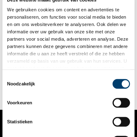
monumentale sfeer van vroeger uitstraalt.
We gebruiken cookies om content en advertenties te
personaliseren, om functies voor social media te bieden
en om ons websiteverkeer te analyseren. Ook delen we
informatie over uw gebruik van onze site met onze
partners voor social media, adverteren en analyse. Deze
partners kunnen deze gegevens combineren met andere
Van AVRO tot RTL: 100 jaar omroepen in Hilversum
informatie die u aan ze heeft verstrekt of die ze hebben
Dat de Nederlandse omroepen zich tegenwoordig op het
verzameld op basis van uw gebruik van hun services. U
Hilversumse Media Park concentreren, was niet altijd
gaat akkoord met de cookies en het
privacystatement
vanzelfsprekend. Sommige omroepen startten als radiozenders
in Amsterdam, Delft of zelfs op zee. Duik met Oneindig Noord-
als u onze website blijft gebruiken.
Toestemmingsselectie
Holland in honderd jaar radio- en televisiegeschiedenis en
Noodzakelijk
ontdek de historie achter populaire programma’s,
charismatische presentatoren en smaakvolle studio’s in
mediastad Hilversum.
Voorkeuren
Statistieken
VERHALEN