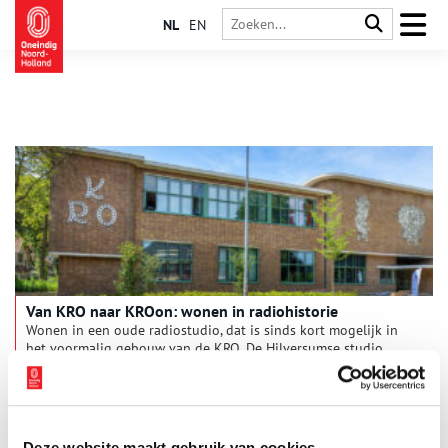
NL
EN
Van KRO naar KROon: wonen in radiohistorie
Wonen in een oude radiostudio, dat is sinds kort mogelijk in
het voormalig gebouw van de KRO. De Hilversumse studio
stamt uit de jaren dertig en is de afgelopen jaren deels
gerestaureerd, gesloopt en herbouwd om plaats te bieden aan
85 levensloopbestendige appartementen. De kenmerkende
ramen, het KRO-embleem op de gevel, de stenen en kleuren
zijn gebleven, waardoor het nieuwe KROon-complex de
Deze website maakt gebruik van cookies