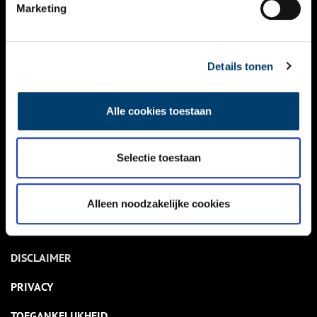
NIEUWS
Marketing
KALENDER
THEMA’S
Details tonen
ACTIVITEITEN
Alle cookies toestaan
VIDEO’S
Selectie toestaan
OVER ONS
CONTACT
Alleen noodzakelijke cookies
NIEUWSBRIEF
DISCLAIMER
PRIVACY
TOEGANKELIJKHEID