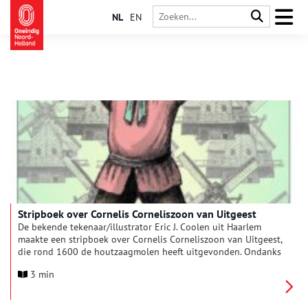
NL
EN
Stripboek over Cornelis Corneliszoon van Uitgeest
De bekende tekenaar/illustrator Eric J. Coolen uit Haarlem
maakte een stripboek over Cornelis Corneliszoon van Uitgeest,
die rond 1600 de houtzaagmolen heeft uitgevonden. Ondanks
de grote historische betekenis van deze ‘vernufteling’ weten
3 min
maar weinig mensen hoe belangrijk Cornelis is geweest voor
de economische ontwikkeling van ons land.