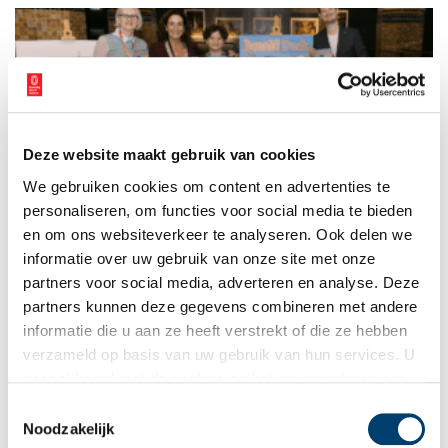
Deze website maakt gebruik van cookies
Donald Duck op avontuur in Amsterdam
We gebruiken cookies om content en advertenties te
Deze week brengt Disney karakter Donald Duck samen met zijn
familie een bezoek aan Amsterdam, de hoofdstad die dit jaar
personaliseren, om functies voor social media te bieden
haar 750-jarig bestaan viert. Daarbij bezoeken zij onder
en om ons websiteverkeer te analyseren. Ook delen we
andere de Dam, het Stadsarchief en het Rijksmuseum. Tijdens
informatie over uw gebruik van onze site met onze
2 min
het avontuur ontdekken ze veel over de rijke geschiedenis van
de stad. Ook Amsterdamse koekjes, de Koggetjes, spelen een
partners voor social media, adverteren en analyse. Deze
rol in het verhaal.
partners kunnen deze gegevens combineren met andere
informatie die u aan ze heeft verstrekt of die ze hebben
verzameld op basis van uw gebruik van hun services. U
gaat akkoord met de cookies en het
privacystatement
als u onze website blijft gebruiken.
Toestemmingsselectie
Noodzakelijk