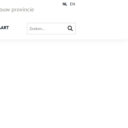
NL
EN
jouw provincie
AART