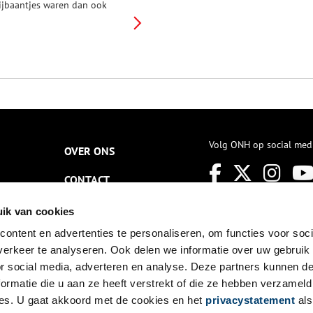
ijbaantjes waren dan ook
oodzakelijk om het hoofd
oven water te houden. Geen
onder dat molenaar ‘Jan
onder geld’ droomt van een
nder bestaan. Maar het
oodlot beslist anders.
Volg ONH op social med
OVER ONS
CONTACT
NIEUWSBRIEF
ik van cookies
ontent en advertenties te personaliseren, om functies voor soci
DISCLAIMER
erkeer te analyseren. Ook delen we informatie over uw gebruik
PRIVACY
or social media, adverteren en analyse. Deze partners kunnen 
ormatie die u aan ze heeft verstrekt of die ze hebben verzameld
TOEGANKELIJKHEID
es. U gaat akkoord met de cookies en het
privacystatement
als