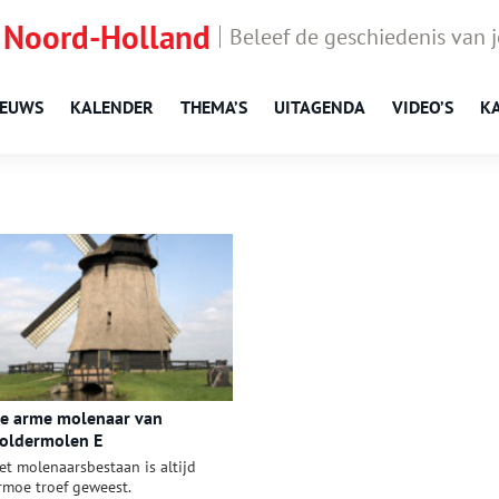
 Noord-Holland
Beleef de geschiedenis van 
IEUWS
KALENDER
THEMA’S
UITAGENDA
VIDEO’S
K
e arme molenaar van
oldermolen E
et molenaarsbestaan is altijd
rmoe troef geweest.