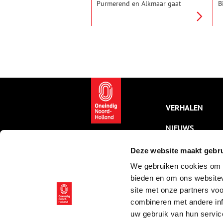
Purmerend en Alkmaar gaat
B
rijden, is dat een grote
n
verbetering voor de
b
bereikbaarheid van Waterland
w
en de Beemster. Maar de tram
z
laat óók een verwoestend spoor
a
van gewonden en doden achter.
n
VERHALEN
NIEUWS
KALENDER
Deze website maakt gebru
We gebruiken cookies om c
THEMA’S
bieden en om ons websitev
ACTIVITEITEN
site met onze partners vo
combineren met andere inf
VIDEO’S
uw gebruik van hun servic