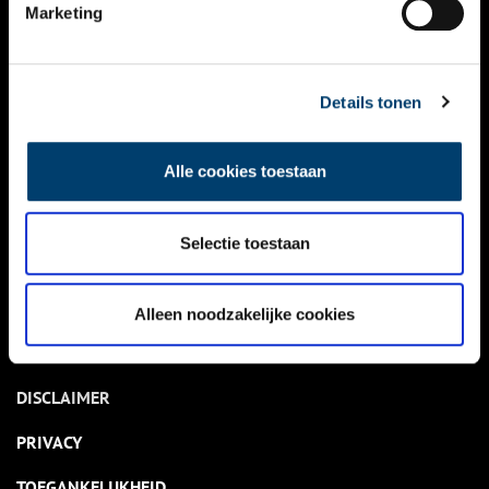
NIEUWS
Marketing
KALENDER
THEMA’S
Details tonen
ACTIVITEITEN
Alle cookies toestaan
VIDEO’S
Selectie toestaan
OVER ONS
CONTACT
Alleen noodzakelijke cookies
NIEUWSBRIEF
DISCLAIMER
PRIVACY
TOEGANKELIJKHEID