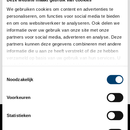
We gebruiken cookies om content en advertenties te
personaliseren, om functies voor social media te bieden
en om ons websiteverkeer te analyseren. Ook delen we
informatie over uw gebruik van onze site met onze
partners voor social media, adverteren en analyse. Deze
partners kunnen deze gegevens combineren met andere
Zaans bedrijf laat Nederlander ‘buitenlands’ eten
informatie die u aan ze heeft verstrekt of die ze hebben
De bloei van handel en industrie in de Zaanstreek is voor een
verzameld op basis van uw gebruik van hun services. U
niet onbelangrijk deel te danken aan een aantal succesvolle
gaat akkoord met de cookies en het
privacystatement
doopsgezinde koop- en ambachtsfamilies. Het bekende
ondernemersgeslacht Honig was één van hen. De familie was
als u onze website blijft gebruiken.
Toestemmingsselectie
op meerdere fronten actief, maar is vooral bekend geworden
Noodzakelijk
van het gelijknamige voedingsmiddelenbedrijf.
Voorkeuren
Statistieken
VERHALEN