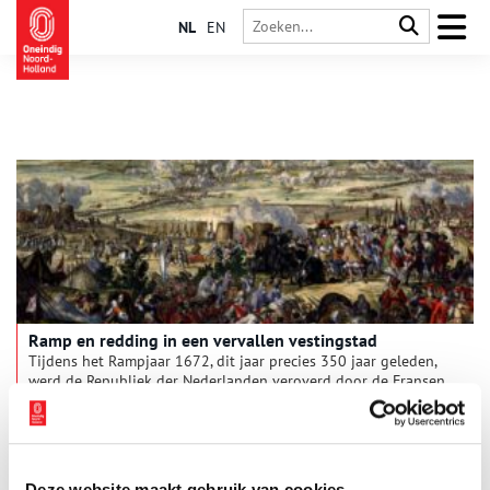
NL
EN
Ramp en redding in een vervallen vestingstad
Tijdens het Rampjaar 1672, dit jaar precies 350 jaar geleden,
werd de Republiek der Nederlanden veroverd door de Fransen.
Hoewel de vesting Naarden ontworpen was voor
oorlogsvoering, werd ook deze zonder slag of stoot
ingenomen. Daar liet stadhouder Willem III het niet bij zitten.
Hij organiseerde een grootse belegering om de vestingstad uit
de klauwen van de Franse bezetter te bevrijden.
Deze website maakt gebruik van cookies