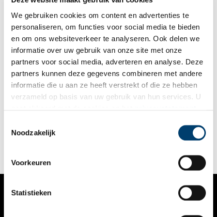
We gebruiken cookies om content en advertenties te
personaliseren, om functies voor social media te bieden
en om ons websiteverkeer te analyseren. Ook delen we
informatie over uw gebruik van onze site met onze
partners voor social media, adverteren en analyse. Deze
partners kunnen deze gegevens combineren met andere
De Driekoningen gaan aan ons voorbij
informatie die u aan ze heeft verstrekt of die ze hebben
Je weet dat de feestdagen echt ten einde lopen wanneer
verzameld op basis van uw gebruik van hun services. U
Driekoningen eraan komt. De wijzen reizen per kameel vanuit
gaat akkoord met de cookies en het
privacystatement
het Verre Oosten en reiken zelfs tot in Noord-Holland. Maar
wie viert het eigenlijk nog? De tradities rondom deze
als u onze website blijft gebruiken.
Toestemmingsselectie
christelijke feestdag lijken in rap tempo te verdwijnen.
Noodzakelijk
Voorkeuren
Statistieken
VERHALEN