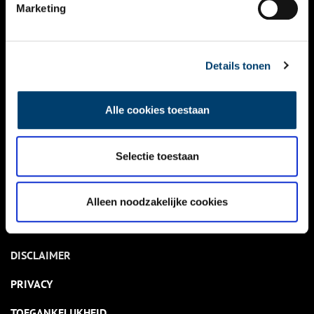
NIEUWS
Marketing
KALENDER
THEMA’S
Details tonen
ACTIVITEITEN
Alle cookies toestaan
VIDEO’S
Selectie toestaan
OVER ONS
CONTACT
Alleen noodzakelijke cookies
NIEUWSBRIEF
DISCLAIMER
PRIVACY
TOEGANKELIJKHEID