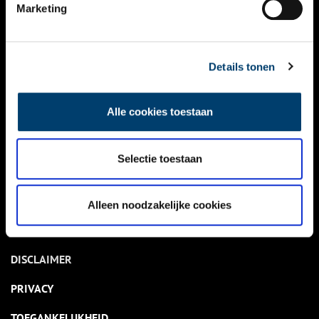
NIEUWS
Marketing
KALENDER
THEMA’S
Details tonen
ACTIVITEITEN
Alle cookies toestaan
VIDEO’S
Selectie toestaan
OVER ONS
CONTACT
Alleen noodzakelijke cookies
NIEUWSBRIEF
DISCLAIMER
PRIVACY
TOEGANKELIJKHEID