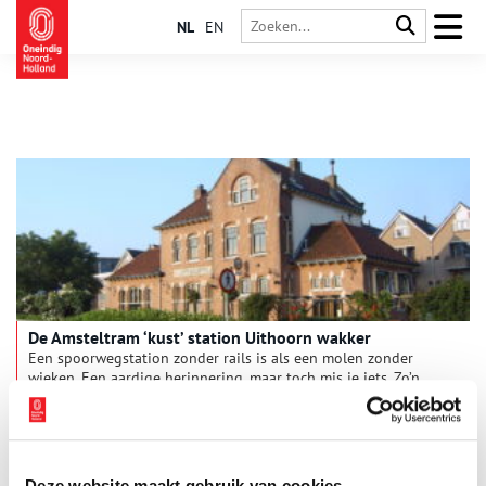
NL
EN
De Amsteltram ‘kust’ station Uithoorn wakker
Een spoorwegstation zonder rails is als een molen zonder
wieken. Een aardige herinnering, maar toch mis je iets. Zo’n
station staat in Uithoorn. Je mag er het etiket rijksmonument
op plakken, maar dat voelt als een troostprijs. De laatste trein
met passagiers reed in 1950 hier uit beeld. Als een toverfee
kust de Amsteltram dit station weer wakker. De rails ligt er al,
de tram komt hier deze zomer.
Deze website maakt gebruik van cookies