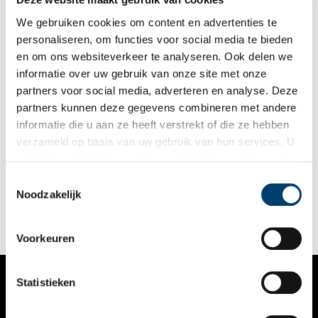
We gebruiken cookies om content en advertenties te
personaliseren, om functies voor social media te bieden
en om ons websiteverkeer te analyseren. Ook delen we
informatie over uw gebruik van onze site met onze
partners voor social media, adverteren en analyse. Deze
partners kunnen deze gegevens combineren met andere
Wandelen van Schiphol naar Calslagen – deel 2
informatie die u aan ze heeft verstrekt of die ze hebben
Een leeuw met een paling in zijn poten. Een landingsbaan in
verzameld op basis van uw gebruik van hun services. U
het water. Een predikant die zijn kerk in brand schiet. Het
gaat akkoord met de cookies en het
privacystatement
wordt een boeiend tochtje vandaag. De vraag is wat
Vrouwentroost te maken heeft met Napoleon. En: Gooide een
als u onze website blijft gebruiken.
Toestemmingsselectie
boze Wim Kan echt zijn lintje in de plas?
Noodzakelijk
Voorkeuren
Statistieken
VERHALEN