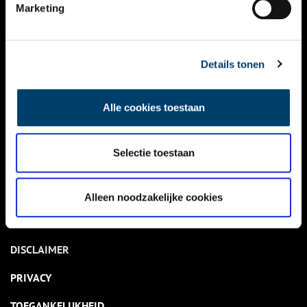
NIEUWS
Marketing
KALENDER
THEMA’S
Details tonen
ACTIVITEITEN
Alle cookies toestaan
VIDEO’S
Selectie toestaan
OVER ONS
CONTACT
Alleen noodzakelijke cookies
NIEUWSBRIEF
DISCLAIMER
PRIVACY
TOEGANKELIJKHEID