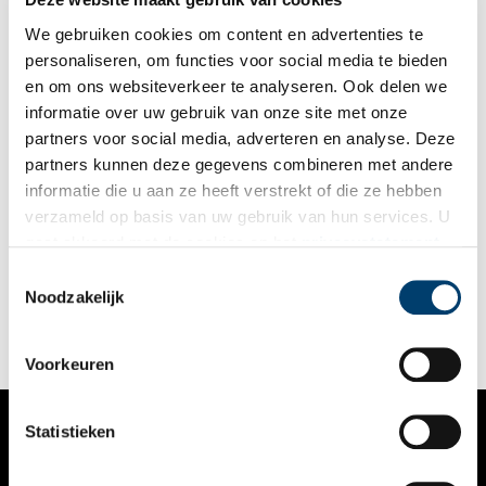
We gebruiken cookies om content en advertenties te
personaliseren, om functies voor social media te bieden
en om ons websiteverkeer te analyseren. Ook delen we
informatie over uw gebruik van onze site met onze
partners voor social media, adverteren en analyse. Deze
partners kunnen deze gegevens combineren met andere
Het leven van Anton Pieck (1895-1987)
informatie die u aan ze heeft verstrekt of die ze hebben
Anton Pieck is een Nederlandse illustrator, tekenaar, schilder
verzameld op basis van uw gebruik van hun services. U
en graficus. Zijn grootste werk kent iedereen: het sprookjesbos
gaat akkoord met de cookies en het
privacystatement
van sprookjespark ‘de Efteling’ in Kaatsheuvel. Het oeuvre van
tekenaar Anton Pieck is echter vele malen groter en dat weet
als u onze website blijft gebruiken.
Toestemmingsselectie
iedereen wel. Veel Nederlanders hebben ook ander werk van
Noodzakelijk
de illustrator gezien, al was het maar op een kalender of
postkaart. Over het leven van Anton Pieck zelf is minder
bekend, dus bij dezen het verhaal achter de ontwerper van het
sprookjesbos.
Voorkeuren
Statistieken
VERHALEN