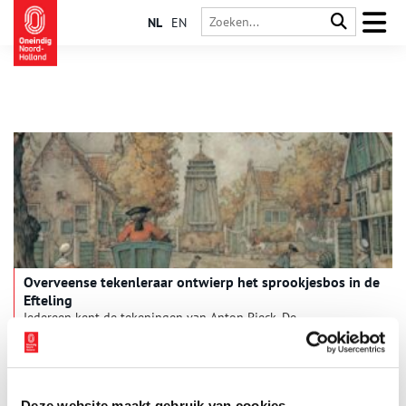
NL
EN
Overveense tekenleraar ontwierp het sprookjesbos in de
Efteling
Iedereen kent de tekeningen van Anton Pieck. De
sprookjesachtige creaties van deze veelzijdige tekenleraar uit
Overveen stonden model voor het sprookjesbos in de Efteling.
Pieck beschouwde zijn werk voor het Brabantse attractiepark
als ‘het dierbaarste avontuur in zijn leven’.
Deze website maakt gebruik van cookies