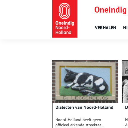
Oneindig
VERHALEN
N
Dialecten van Noord-Holland
D
Noord-Holland heeft geen
H
officieel erkende streektaal,
A