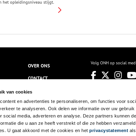
n het opleidingsniveau stijgt.
et plat Amsterdams wordt
aardoor steeds minder
esproken. Maar iedereen
erkent het nog, al is het maar
an het Jordaanfestival of een
ied van André Hazes. Het volkse
msterdams heeft niet altijd zo
eklonken, vele invloeden van
uiten gaven de stadstaal vorm.
o was de invloed van
mmigranten uit de Zuidelijke
Volg ONH op social med
OVER ONS
ederlanden en uit de Duitse
ebieden in de zeventiende
CONTACT
euw aanzienlijk.
NIEUWSBRIEF
ik van cookies
ontent en advertenties te personaliseren, om functies voor soci
DISCLAIMER
erkeer te analyseren. Ook delen we informatie over uw gebruik
PRIVACY
or social media, adverteren en analyse. Deze partners kunnen 
ormatie die u aan ze heeft verstrekt of die ze hebben verzameld
TOEGANKELIJKHEID
es. U gaat akkoord met de cookies en het
privacystatement
als