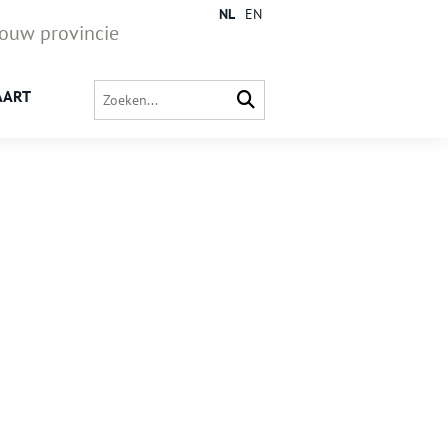
NL
EN
jouw provincie
AART