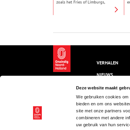
zoals het Fries of Limburgs,
e
maar kent wel een tiental
H
dialecten. De dialecten zijn weer
d
onder te verdelen in dorpstalen
g
en streektalen.
h
v
l
A
g
b
Z
i
VERHALEN
N
g
NIEUWS
e
KALENDER
Deze website maakt gebru
We gebruiken cookies om c
THEMA’S
bieden en om ons websitev
ACTIVITEITEN
site met onze partners vo
combineren met andere inf
VIDEO’S
uw gebruik van hun servic