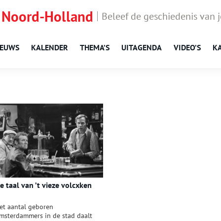
 Noord-Holland
Beleef de geschiedenis van 
IEUWS
KALENDER
THEMA’S
UITAGENDA
VIDEO’S
K
e taal van ’t vieze volcxken
et aantal geboren
msterdammers in de stad daalt